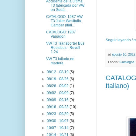
Accidente de la última
T3 fabricada por VW
en Sudá...
CATALOGO: 1987 VW
T3 Joker Westfalia
Camper (Itali...
CATALOGO: 1987
Vanagon
Seguir leyendo / 
VW T3 Transporter Bus
Roestbus - Revell
1:24
at
agosto 10, 2012
VW T3 tallada en
Labels:
Catalogos
madera.
►
08/12 - 08/19
(5)
CATALOGO:
►
08/19 - 08/26
(6)
Italiano)
►
08/26 - 09/02
(1)
►
09/02 - 09/09
(7)
►
09/09 - 09/16
(9)
►
09/16 - 09/23
(10)
►
09/23 - 09/30
(5)
►
09/30 - 10/07
(6)
►
10/07 - 10/14
(7)
►
10/14 - 10/21
(6)