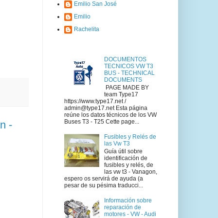
Emilio San José
Emilio
Rachelita
DOCUMENTOS
TECNICOS VW T3
BUS - TECHNICAL
DOCUMENTS
PAGE MADE BY
team Type17
https://www.type17.net /
admin@type17.net Esta página
reúne los datos técnicos de los VW
Buses T3 - T25 Cette page...
n -
Fusibles y Relés de
las Vw T3
Guía útil sobre
identificación de
fusibles y relés, de
las vw t3 - Vanagon,
espero os servirá de ayuda (a
pesar de su pésima traducci...
Información sobre
reparación de
motores - VW - Audi