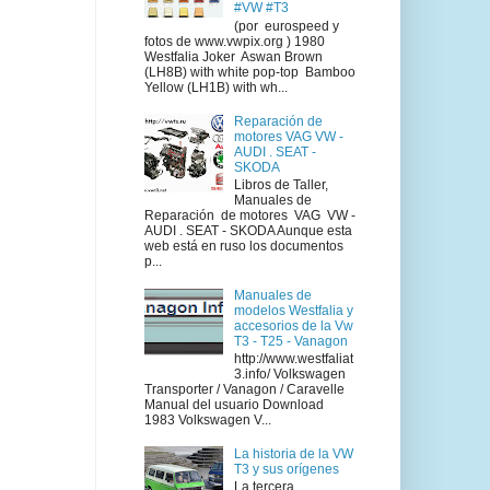
#VW #T3
(por eurospeed y
fotos de www.vwpix.org ) 1980
Westfalia Joker Aswan Brown
(LH8B) with white pop-top Bamboo
Yellow (LH1B) with wh...
Reparación de
motores VAG VW -
AUDI . SEAT -
SKODA
Libros de Taller,
Manuales de
Reparación de motores VAG VW -
AUDI . SEAT - SKODA Aunque esta
web está en ruso los documentos
p...
Manuales de
modelos Westfalia y
accesorios de la Vw
T3 - T25 - Vanagon
http://www.westfaliat
3.info/ Volkswagen
Transporter / Vanagon / Caravelle
Manual del usuario Download
1983 Volkswagen V...
La historia de la VW
T3 y sus orígenes
La tercera