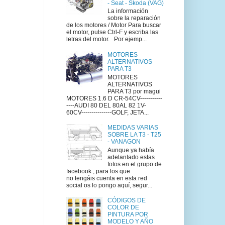
- Seat - Skoda (VAG)
La información
sobre la reparación
de los motores / Motor Para buscar
el motor, pulse Ctrl-F y escriba las
letras del motor. Por ejemp...
MOTORES
ALTERNATIVOS
PARA T3
MOTORES
ALTERNATIVOS
PARA T3 por magui
MOTORES 1.6 D CR-54CV-----------
----AUDI 80 DEL 80AL 82 1V-
60CV---------------GOLF, JETA...
MEDIDAS VARIAS
SOBRE LA T3 - T25
- VANAGON
Aunque ya había
adelantado estas
fotos en el grupo de
facebook , para los que
no tengáis cuenta en esta red
social os lo pongo aquí, segur...
CÓDIGOS DE
COLOR DE
PINTURA POR
MODELO Y AÑO