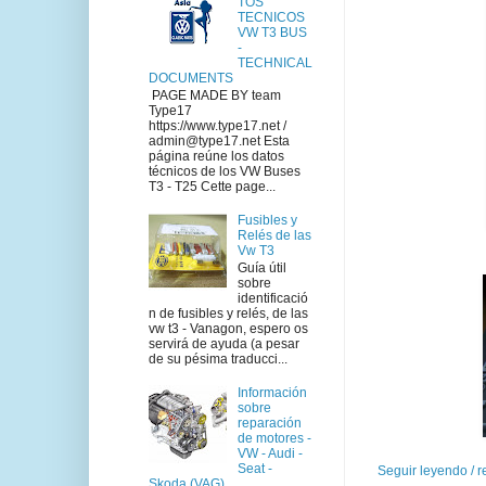
TOS
TECNICOS
VW T3 BUS
-
TECHNICAL
DOCUMENTS
PAGE MADE BY team
Type17
https://www.type17.net /
admin@type17.net Esta
página reúne los datos
técnicos de los VW Buses
T3 - T25 Cette page...
Fusibles y
Relés de las
Vw T3
Guía útil
sobre
identificació
n de fusibles y relés, de las
vw t3 - Vanagon, espero os
servirá de ayuda (a pesar
de su pésima traducci...
Información
sobre
reparación
de motores -
VW - Audi -
Seat -
Seguir leyendo / 
Skoda (VAG)