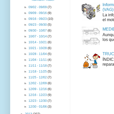
Inform
►
09/02 - 09/09
(7)
(VAG)
►
09/09 - 09/16
(9)
La inf
►
09/16 - 09/23
(10)
el mot
►
09/23 - 09/30
(5)
MEDID
►
09/30 - 10/07
(6)
Aunque
►
10/07 - 10/14
(7)
los qu
►
10/14 - 10/21
(6)
►
10/21 - 10/28
(6)
TRUCO
►
10/28 - 11/04
(5)
ÍNDIC
►
11/04 - 11/11
(4)
repara
►
11/11 - 11/18
(7)
►
11/18 - 11/25
(5)
►
11/25 - 12/02
(7)
►
12/02 - 12/09
(6)
►
12/09 - 12/16
(6)
►
12/16 - 12/23
(9)
►
12/23 - 12/30
(7)
►
12/30 - 01/06
(3)
►
2013
(207)