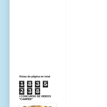
Vistas de página en total
1
8
3
5
2
3
8
I CONCURSO DE VIDEOS
"CAMPER"