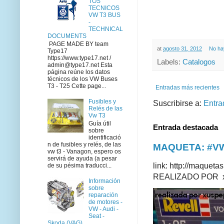
TOS
TECNICOS
VW T3 BUS
-
TECHNICAL
DOCUMENTS
PAGE MADE BY team
at
agosto 31, 2012
No ha
Type17
https://www.type17.net /
Labels:
Catalogos
admin@type17.net Esta
página reúne los datos
técnicos de los VW Buses
T3 - T25 Cette page...
Entradas más recientes
Fusibles y
Suscribirse a:
Entra
Relés de las
Vw T3
Guía útil
Entrada destacada
sobre
identificació
n de fusibles y relés, de las
MAQUETA: #VWT
vw t3 - Vanagon, espero os
servirá de ayuda (a pesar
link: http://maque
de su pésima traducci...
REALIZADO POR xus
Información
sobre
reparación
de motores -
VW - Audi -
Seat -
Skoda (VAG)