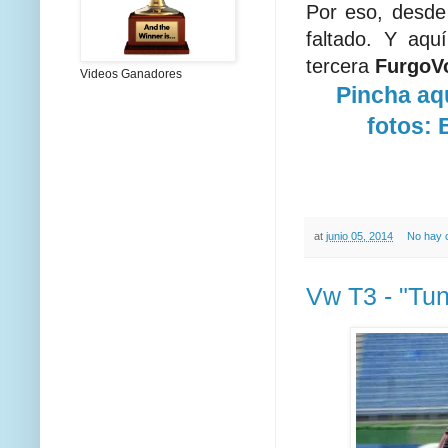
Por eso, desde
faltado. Y aqu
tercera
FurgoV
Videos Ganadores
Pincha aqu
fotos:
at
junio 05, 2014
No hay 
Vw T3 - "Tun