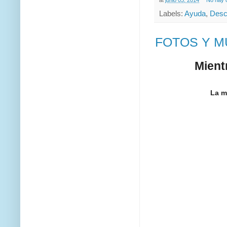
at
junio 03, 2014
No hay 
Labels:
Ayuda
,
Desc
FOTOS Y M
Mient
La m