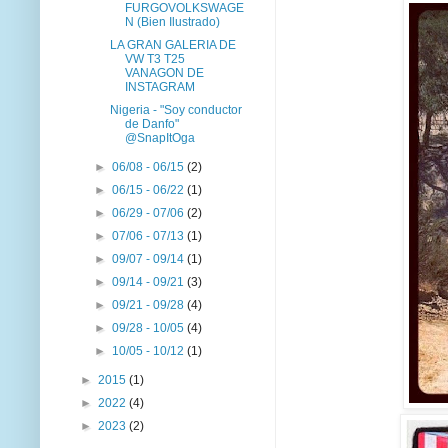
FURGOVOLKSWAGE
N (Bien Ilustrado)
LA GRAN GALERIA DE
VW T3 T25
VANAGON DE
INSTAGRAM
Nigeria - "Soy conductor
de Danfo"
@SnapItOga
►
06/08 - 06/15
(2)
►
06/15 - 06/22
(1)
►
06/29 - 07/06
(2)
►
07/06 - 07/13
(1)
►
09/07 - 09/14
(1)
►
09/14 - 09/21
(3)
►
09/21 - 09/28
(4)
►
09/28 - 10/05
(4)
►
10/05 - 10/12
(1)
►
2015
(1)
►
2022
(4)
►
2023
(2)