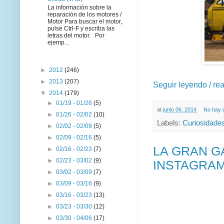
La información sobre la
reparación de los motores /
Motor Para buscar el motor,
pulse Ctrl-F y escriba las
letras del motor. Por
ejemp...
►
2012
(246)
►
2013
(207)
Seguir leyendo / re
▼
2014
(179)
►
01/19 - 01/26
(5)
at
junio 06, 2014
No hay 
►
01/26 - 02/02
(10)
Labels:
Curiosidade
►
02/02 - 02/09
(5)
►
02/09 - 02/16
(5)
LA GRAN G
►
02/16 - 02/23
(7)
►
02/23 - 03/02
(9)
INSTAGRA
►
03/02 - 03/09
(7)
►
03/09 - 03/16
(9)
►
03/16 - 03/23
(13)
►
03/23 - 03/30
(12)
►
03/30 - 04/06
(17)