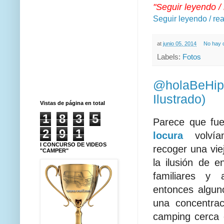
"Seguir leyendo /
Seguir leyendo / re
at
junio 05, 2014
No hay 
Labels:
Fotos
@holaBeHip
Ilustrado)
Vistas de página en total
1
8
3
5
Parece que fu
2
9
1
locura
volvía
I CONCURSO DE VIDEOS
recoger una vie
"CAMPER"
la ilusión de e
familiares y 
entonces algun
una concentra
camping cerca d