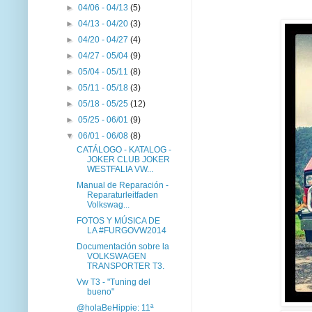
►
04/06 - 04/13
(5)
►
04/13 - 04/20
(3)
►
04/20 - 04/27
(4)
►
04/27 - 05/04
(9)
►
05/04 - 05/11
(8)
►
05/11 - 05/18
(3)
►
05/18 - 05/25
(12)
►
05/25 - 06/01
(9)
▼
06/01 - 06/08
(8)
CATÁLOGO - KATALOG -
JOKER CLUB JOKER
WESTFALIA VW...
Manual de Reparación -
Reparaturleitfaden
Volkswag...
FOTOS Y MÚSICA DE
LA #FURGOVW2014
Documentación sobre la
VOLKSWAGEN
TRANSPORTER T3.
Vw T3 - "Tuning del
bueno"
@holaBeHippie: 11ª