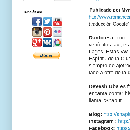
Publicado por M
También en:
http://www.romancem
(traducción Google)
Danfo
es como ll
vehículos taxi, e
Lagos.
Estas Vw T
Espíritu de la Ci
siempre de ajetr
lado a otro de la 
Devesh Uba
es fo
encanta contar hi
llama: 'Snap It"
Blog:
http://snap
Instagram
:
http:
Facebook:
https