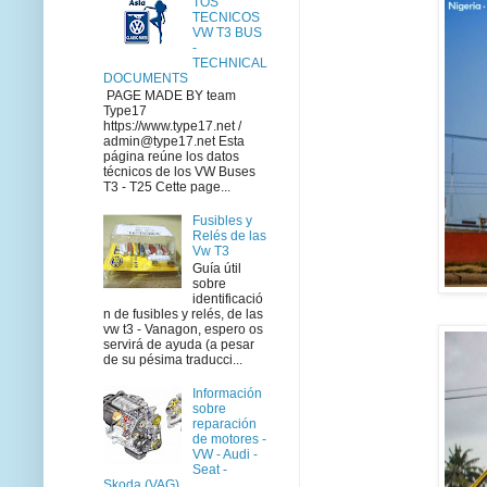
TOS
TECNICOS
VW T3 BUS
-
TECHNICAL
DOCUMENTS
PAGE MADE BY team
Type17
https://www.type17.net /
admin@type17.net Esta
página reúne los datos
técnicos de los VW Buses
T3 - T25 Cette page...
Fusibles y
Relés de las
Vw T3
Guía útil
sobre
identificació
n de fusibles y relés, de las
vw t3 - Vanagon, espero os
servirá de ayuda (a pesar
de su pésima traducci...
Información
sobre
reparación
de motores -
VW - Audi -
Seat -
Skoda (VAG)