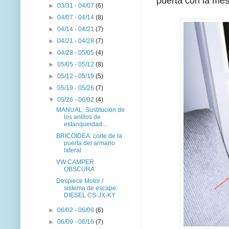
puerta con la mes
►
03/31 - 04/07
(6)
►
04/07 - 04/14
(8)
►
04/14 - 04/21
(7)
►
04/21 - 04/28
(7)
►
04/28 - 05/05
(4)
►
05/05 - 05/12
(8)
►
05/12 - 05/19
(5)
►
05/19 - 05/26
(7)
▼
05/26 - 06/02
(4)
MANUAL: Sustitución de
los anillos de
estanqueidad...
BRICOIDEA: corte de la
puerta del armario
lateral
VW CAMPER
OBSCURA
Despiece Motor /
sistema de escape:
DIESEL CS-JX-KY
►
06/02 - 06/09
(6)
►
06/09 - 06/16
(7)