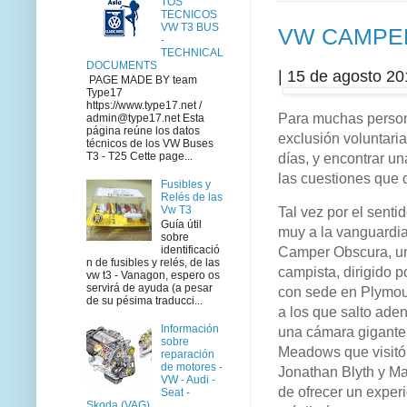
TOS
TECNICOS
VW T3 BUS
VW CAMPE
-
TECHNICAL
DOCUMENTS
|
15 de agosto 2
PAGE MADE BY team
Type17
https://www.type17.net /
Para muchas persona
admin@type17.net Esta
página reúne los datos
exclusión voluntari
técnicos de los VW Buses
días, y encontrar un
T3 - T25 Cette page...
las cuestiones que 
Fusibles y
Relés de las
Tal vez por el senti
Vw T3
Guía útil
muy a la vanguardi
sobre
Camper Obscura, un
identificació
n de fusibles y relés, de las
campista, dirigido
vw t3 - Vanagon, espero os
servirá de ayuda (a pesar
con sede en Plymout
de su pésima traducci...
a los que salto aden
Información
una cámara gigante!"
sobre
Meadows que visitó 
reparación
de motores -
Jonathan Blyth y M
VW - Audi -
de ofrecer un exper
Seat -
Skoda (VAG)