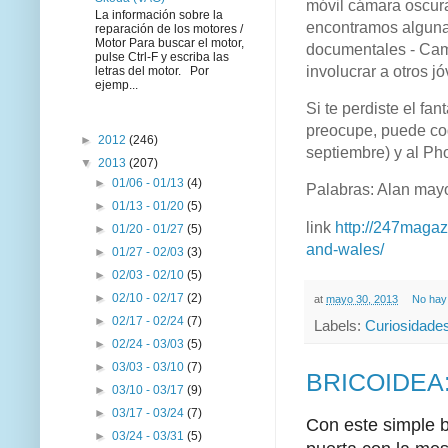
móvil cámara oscura.
La información sobre la
encontramos algunas
reparación de los motores /
Motor Para buscar el motor,
documentales - Camp
pulse Ctrl-F y escriba las
involucrar a otros j
letras del motor. Por
ejemp...
Si te perdiste el f
preocupe, puede cog
►
2012
(246)
septiembre) y al Ph
▼
2013
(207)
►
01/06 - 01/13
(4)
Palabras: Alan ma
►
01/13 - 01/20
(5)
link
http://247magaz
►
01/20 - 01/27
(5)
and-wales/
►
01/27 - 02/03
(3)
►
02/03 - 02/10
(5)
►
02/10 - 02/17
(2)
at
mayo 30, 2013
No hay
►
02/17 - 02/24
(7)
Labels:
Curiosidade
►
02/24 - 03/03
(5)
►
03/03 - 03/10
(7)
BRICOIDEA: c
►
03/10 - 03/17
(9)
►
03/17 - 03/24
(7)
Con este simple b
►
03/24 - 03/31
(5)