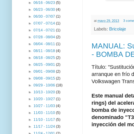
►
06/16 - 06/23
(5)
►
06/23 - 06/30
(4)
►
06/30 - 07/07
(1)
at
mayo 29, 2013
3 come
►
07/07 - 07/14
(1)
Labels:
Bricolaje
►
07/14 - 07/21
(1)
►
07/28 - 08/04
(2)
MANUAL: Sus
►
08/04 - 08/11
(1)
►
08/11 - 08/18
(4)
- BOMBA DE
►
08/18 - 08/25
(2)
►
08/25 - 09/01
(2)
Título: "Sustituci
►
09/01 - 09/08
(2)
arranque en frío 
►
09/08 - 09/15
(2)
Volkswagen Transp
►
09/29 - 10/06
(18)
►
10/13 - 10/20
(3)
Este manual deta
►
10/20 - 10/27
(1)
rings) del acele
►
10/27 - 11/03
(4)
bomba de inyecc
►
11/03 - 11/10
(5)
denominado "T3"
►
11/10 - 11/17
(5)
inyección del mo
►
11/17 - 11/24
(3)
►
11/24 - 12/01
(2)