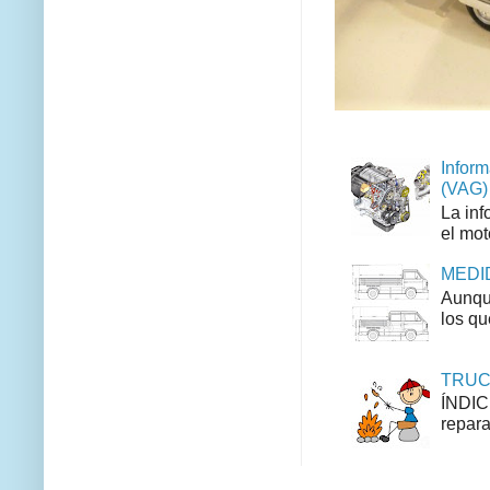
Inform
(VAG)
La inf
el mot
MEDID
Aunque
los qu
TRUCO
ÍNDIC
repara