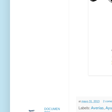
at
mayo 31, 2013
2 come
Labels:
Averías
,
Ayu
DOCUMEN