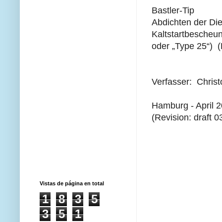
Bastler-Tip
Abdichten der Di
Kaltstartbescheu
oder „Type 25“)
(
Verfasser: Chris
Hamburg - April 
(Revision: draft 0
Vistas de página en total
1
8
3
5
3
5
1