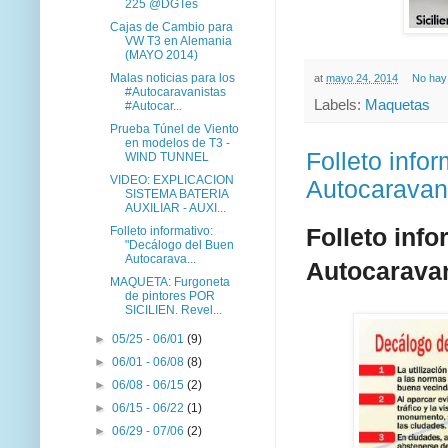
225 @DGTes
Cajas de Cambio para
VW T3 en Alemania
(MAYO 2014)
Malas noticias para los
at
mayo 24, 2014
No hay
#Autocaravanistas
Labels:
Maquetas
#Autocar...
Prueba Túnel de Viento
en modelos de T3 -
Folleto info
WIND TUNNEL
VIDEO: EXPLICACION
Autocaravani
SISTEMA BATERIA
AUXILIAR - AUXI...
Folleto inf
Folleto informativo:
"Decálogo del Buen
Autocarava...
Autocaravan
MAQUETA: Furgoneta
de pintores POR
SICILIEN. Revel...
►
05/25 - 06/01
(9)
►
06/01 - 06/08
(8)
►
06/08 - 06/15
(2)
►
06/15 - 06/22
(1)
►
06/29 - 07/06
(2)