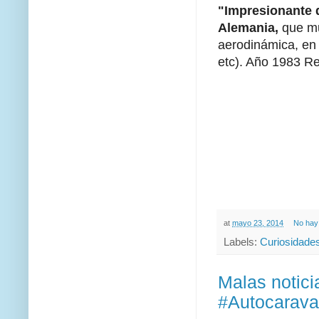
"Impresionante
Alemania,
que mue
aerodinámica, en 
etc). Año 1983 Re
at
mayo 23, 2014
No hay
Labels:
Curiosidade
Malas notici
#Autocarav