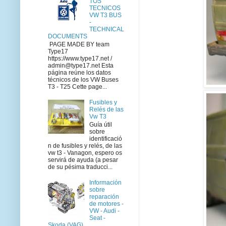
TOS
TECNICOS
VW T3 BUS
-
TECHNICAL
DOCUMENTS
PAGE MADE BY team
Type17
https://www.type17.net /
admin@type17.net Esta
página reúne los datos
técnicos de los VW Buses
T3 - T25 Cette page...
Fusibles y
Relés de las
Vw T3
Guía útil
sobre
identificació
n de fusibles y relés, de las
vw t3 - Vanagon, espero os
servirá de ayuda (a pesar
de su pésima traducci...
Información
sobre
reparación
de motores -
VW - Audi -
Seat -
Skoda (VAG)