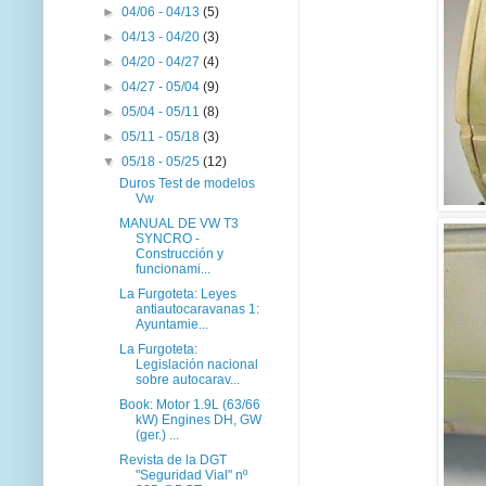
►
04/06 - 04/13
(5)
►
04/13 - 04/20
(3)
►
04/20 - 04/27
(4)
►
04/27 - 05/04
(9)
►
05/04 - 05/11
(8)
►
05/11 - 05/18
(3)
▼
05/18 - 05/25
(12)
Duros Test de modelos
Vw
MANUAL DE VW T3
SYNCRO -
Construcción y
funcionami...
La Furgoteta: Leyes
antiautocaravanas 1:
Ayuntamie...
La Furgoteta:
Legislación nacional
sobre autocarav...
Book: Motor 1.9L (63/66
kW) Engines DH, GW
(ger.) ...
Revista de la DGT
"Seguridad Vial" nº