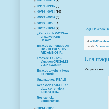
►
09/02 - 09/09
(7)
►
09/09 - 09/16
(9)
►
09/16 - 09/23
(10)
►
09/23 - 09/30
(5)
►
09/30 - 10/07
(6)
▼
10/07 - 10/14
(7)
Seguir leyendo / 
¿Participó la VW T3 en
el Rallye Paris
Dakar?
at
octubre 11, 201
Enlaces de Tiendas On-
Labels:
Accesorios
line - REPUESTOS
RECAMBIOS P...
Una maqu
Fotos de T3 - T25 -
Vanagon OFICIALES
VOLKSWAGEN
Ver para creer...
Enlaces a webs y blogs
de interés
Una maqueta REAL!!
Accesorios para T3 en
ebay con envio a
España (por...
Resistencia
aerodinámica
►
10/14 - 10/21
(6)