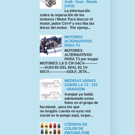
Audi - Seat - Skoda
(VAG)
La información
sobre la reparación de los
motores / Motor Para buscar el
motor, pulse Ctrl-F y escriba las
letras del motor. Por ejemp...
MOTORES
ALTERNATIVOS
PARA T3
MOTORES
ALTERNATIVOS
PARA T3 por magui
MOTORES 1.6 D CR-54CV-----------
----AUDI 80 DEL 80AL 82 1V-
60CV---------------GOLF, JETA...
MEDIDAS VARIAS
SOBRE LA T3 - T25
- VANAGON
Aunque ya había
adelantado estas
fotos en el grupo de
facebook , para los que
no tengáis cuenta en esta red
social os lo pongo aquí, segur...
CÓDIGOS DE
COLOR DE
PINTURA POR