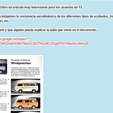
chivo un articulo muy interesante para los usuarios de T3.
 imágenes la resistencia aerodinámica de los diferentes tipos de acabados, J
er, etc.
te y que alguien pueda explicar la tabla que viene en el documento.
ocs.google.com/open?
TjMGZiNjliOGItNTMwOC00ZTNlLWE1ZDgtNTNlYWIwNmJlMmQ5