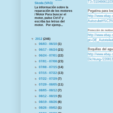
T3-/31046661103
Skoda (VAG)
La información sobre la
Pegatina para lo
reparación de los motores
/ Motor Para buscar el
http://www.ebay.
motor, pulse Ctrl-F y
Autozubeh%C3%
escriba las letras del
motor. Por ejemp...
Protección de moldura
http://www.ebay.d
▼
2012
(246)
pt=DE_Autoteile
►
06/03 - 06/10
(1)
Boquillas del agu
►
06/17 - 06/24
(21)
http://www.ebay.
►
06/24 - 07/01
(22)
Dichtung-/2208
►
07/01 - 07/08
(23)
►
07/08 - 07/15
(14)
►
07/15 - 07/22
(13)
►
07/22 - 07/29
(7)
►
07/29 - 08/05
(11)
►
08/05 - 08/12
(7)
►
08/12 - 08/19
(5)
►
08/19 - 08/26
(6)
►
08/26 - 09/02
(1)