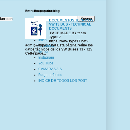
Buscar este blog
Entradas populares
oker con
DOCUMENTOS TECNICOS
VW T3 BUS - TECHNICAL
DOCUMENTS
Páginas
PAGE MADE BY team
Type17
Inicio
https://www.type17.net /
admin@type17.net Esta página reúne los
Facebook
datos técnicos de los VW Buses T3 - T25
Twitter
Cette page...
Instagram
You Tube
CAMARAS A-6
Furgoperfectos
INDICE DE TODOS LOS POST