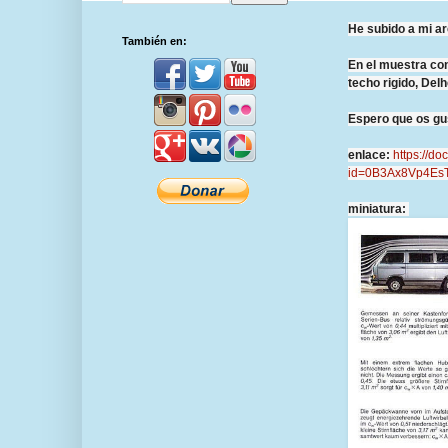
He subido a mi ar
También en:
En el muestra con
techo rigido, Delh
Espero que os gus
enlace:
https://d
id=0B3Ax8Vp4Es
miniatura: