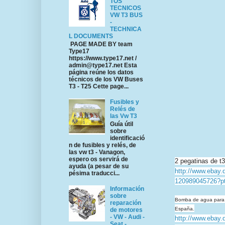
TOS
TECNICOS
VW T3 BUS
-
TECHNICA
L DOCUMENTS
PAGE MADE BY team
Type17
https://www.type17.net /
admin@type17.net Esta
página reúne los datos
técnicos de los VW Buses
T3 - T25 Cette page...
Fusibles y
Relés de
las Vw T3
Guía útil
sobre
identificació
n de fusibles y relés, de
las vw t3 - Vanagon,
espero os servirá de
2 pegatinas de t3 
ayuda (a pesar de su
http://www.ebay.d
pésima traducci...
120989045726?
Información
sobre
Bomba de agua para l
reparación
España.
de motores
- VW - Audi -
http://www.ebay.d
Seat -