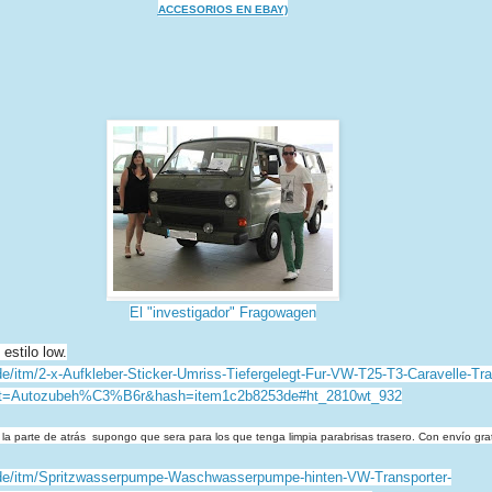
ACCESORIOS EN EBAY)
El "investigador" Fragowagen
estilo low.
e/itm/2-x-
Aufkleber-Sticker-Umriss-
Tiefergelegt-Fur-VW-T25-T3-
Caravelle-Tra
pt=Autozubeh%C3%
B6r&hash=item1c2b8253de#ht_
2810wt_932
a parte de atrás supongo que sera para los que tenga limpia parabrisas trasero. Con envío grat
e/itm/
Spritzwasserpumpe-
Waschwasserpumpe-hinten-VW-
Transporter-