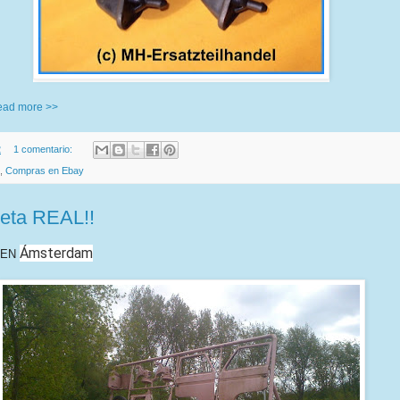
read more >>
2
1 comentario:
,
Compras en Ebay
eta REAL!!
Ámsterdam
. EN