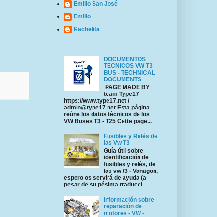
Emilio San José
Emilio
Rachelita
DOCUMENTOS
TECNICOS VW T3
BUS - TECHNICAL
DOCUMENTS
PAGE MADE BY
team Type17
https://www.type17.net /
admin@type17.net Esta página
reúne los datos técnicos de los
VW Buses T3 - T25 Cette page...
Fusibles y Relés de
las Vw T3
Guía útil sobre
identificación de
fusibles y relés, de
las vw t3 - Vanagon,
espero os servirá de ayuda (a
pesar de su pésima traducci...
Información sobre
reparación de
motores - VW -