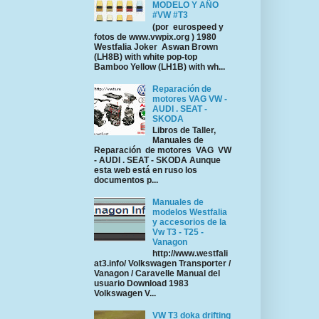
MODELO Y AÑO
#VW #T3
(por eurospeed y
fotos de www.vwpix.org ) 1980
Westfalia Joker Aswan Brown
(LH8B) with white pop-top
Bamboo Yellow (LH1B) with wh...
Reparación de
motores VAG VW -
AUDI . SEAT -
SKODA
Libros de Taller,
Manuales de
Reparación de motores VAG VW
- AUDI . SEAT - SKODA Aunque
esta web está en ruso los
documentos p...
Manuales de
modelos Westfalia
y accesorios de la
Vw T3 - T25 -
Vanagon
http://www.westfali
at3.info/ Volkswagen Transporter /
Vanagon / Caravelle Manual del
usuario Download 1983
Volkswagen V...
VW T3 doka drifting