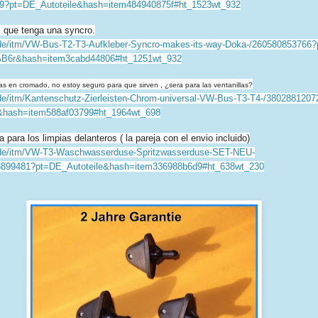
9?
pt=DE_Autoteile&hash=
item484940875f#ht_1523wt_932
s que tenga una syncro.
de/itm/VW-Bus-
T2-T3-Aufkleber-Syncro-makes-
its-way-Doka-/260580853766?
B6r&hash=
item3cabd44806#ht_1251wt_932
s en cromado, no estoy seguro para que sirven , ¿sera para las ventanillas?
e/itm/
Kantenschutz-Zierleisten-
Chrom-universal-VW-Bus-T3-T4-/
3802881207
&
hash=item588af03799#ht_1964wt_
698
a para los limpias delanteros ( la pareja con el envio incluido)
de/itm/VW-T3-
Waschwasserduse-
Spritzwasserduse-SET-NEU-
13899481?pt=DE_
Autoteile&hash=item336988b6d9#
ht_638wt_230