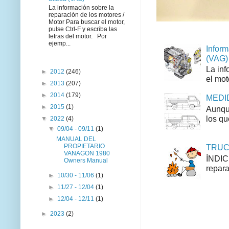
La información sobre la
reparación de los motores /
Motor Para buscar el motor,
pulse Ctrl-F y escriba las
letras del motor. Por
ejemp...
Inform
(VAG)
La inf
►
2012
(246)
el mot
►
2013
(207)
►
2014
(179)
MEDID
►
2015
(1)
Aunque
los qu
▼
2022
(4)
▼
09/04 - 09/11
(1)
MANUAL DEL
PROPIETARIO
TRUCO
VANAGON 1980
ÍNDIC
Owners Manual
repara
►
10/30 - 11/06
(1)
►
11/27 - 12/04
(1)
►
12/04 - 12/11
(1)
►
2023
(2)