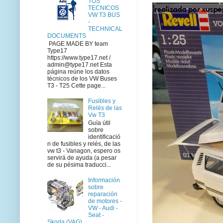
TOS
TECNICOS
VW T3 BUS
-
TECHNICAL
DOCUMENTS
PAGE MADE BY team
Type17
https://www.type17.net /
admin@type17.net Esta
página reúne los datos
técnicos de los VW Buses
T3 - T25 Cette page...
Fusibles y
Relés de las
Vw T3
Guía útil
sobre
identificació
n de fusibles y relés, de las
vw t3 - Vanagon, espero os
servirá de ayuda (a pesar
de su pésima traducci...
Información
sobre
reparación
de motores -
VW - Audi -
Seat -
Skoda (VAG)