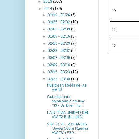
►
2013
(207)
▼
2014
(179)
10.
►
01/19 - 01/26
(5)
►
01/26 - 02/02
(10)
►
02/02 - 02/09
(5)
11.
►
02/09 - 02/16
(5)
►
02/16 - 02/23
(7)
12.
►
02/23 - 03/02
(9)
►
03/02 - 03/09
(7)
►
03/09 - 03/16
(9)
►
03/16 - 03/23
(13)
▼
03/23 - 03/30
(12)
Fusibles y Relés de las
Vw T3
Cubierta para
salpicadero de #vw
#t3 - Un buen inv...
LA ULTIMA UNIDAD DEL
VW T2 BULLI (HD)
VÍDEO DE LA SEMANA
"Joyas Sobre Ruedas
VW T3" (ESP...