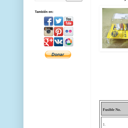
También en:
Fusible No.
1.