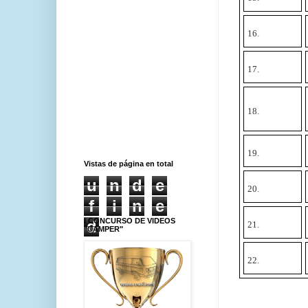
16.
17.
18.
19.
Vistas de página en total
u
n
d
e
20.
f
i
n
e
I CONCURSO DE VIDEOS
d
21.
"CAMPER"
22.