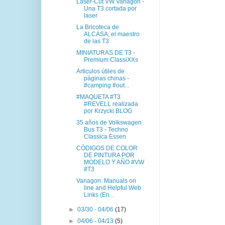
Laser-Cut VW Vanagon -
Una T3 cortada por
laser
La Bricoteca de
ALCASA, el maestro
de las T3
MINIATURAS DE T3 -
Premium ClassiXXs
Articulos útiles de
páginas chinas -
#camping #out...
#MAQUETA #T3
#REVELL realizada
por Krzycki BLOG
35 años de Volkswagen
Bus T3 - Techno
Classica Essen
CÓDIGOS DE COLOR
DE PINTURA POR
MODELO Y AÑO #VW
#T3
Vanagon: Manuals on
line and Helpful Web
Links (En...
►
03/30 - 04/06
(17)
►
04/06 - 04/13
(5)