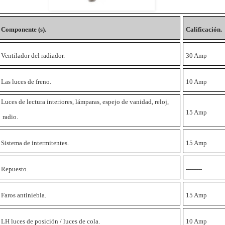
Componente (s).
Calificación.
Ventilador del radiador.
30 Amp
Las luces de freno.
10 Amp
Luces de lectura interiores, lámparas, espejo de vanidad, reloj,
15 Amp
radio.
Sistema de intermitentes.
15 Amp
Repuesto.
--------
Faros antiniebla.
15 Amp
LH luces de posición / luces de cola.
10 Amp