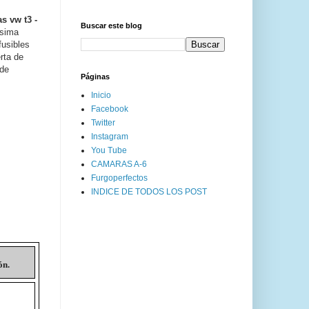
as vw t3 -
Buscar este blog
ésima
fusibles
rta de
 de
Páginas
Inicio
Facebook
Twitter
Instagram
You Tube
CAMARAS A-6
Furgoperfectos
INDICE DE TODOS LOS POST
ón.