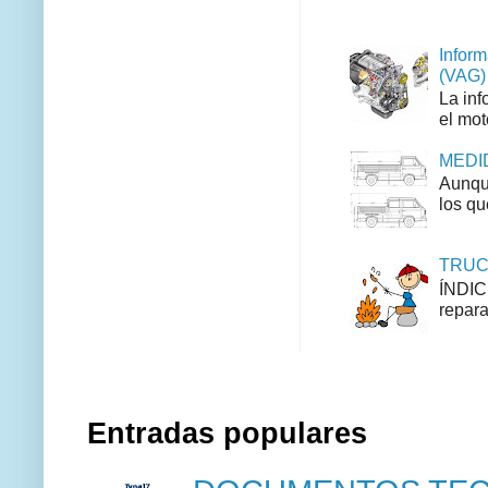
Inform
(VAG)
La inf
el mot
MEDID
Aunque
los qu
TRUCO
ÍNDIC
repara
Entradas populares