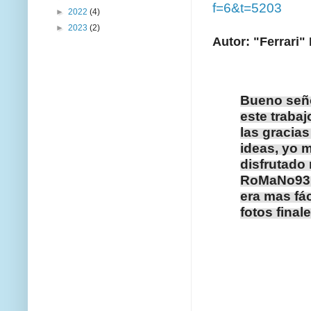
f=6&t=5203
►
2022
(4)
►
2023
(2)
Autor: "Ferrari"
Bueno señor
este traba
las gracia
ideas, yo 
disfrutado
RoMaNo93 y
era mas fác
fotos final