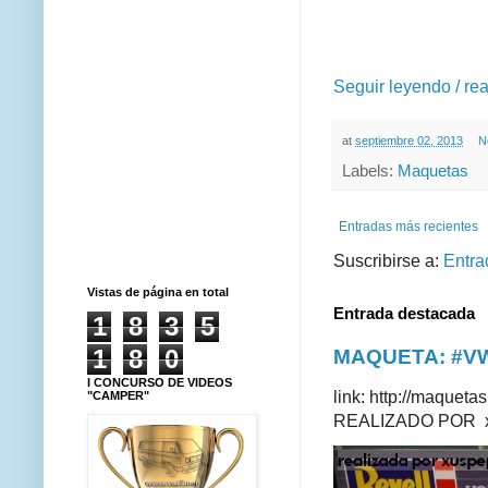
Seguir leyendo / re
at
septiembre 02, 2013
N
Labels:
Maquetas
Entradas más recientes
Suscribirse a:
Entra
Vistas de página en total
Entrada destacada
1
8
3
5
1
8
0
MAQUETA: #VWT
I CONCURSO DE VIDEOS
link: http://maque
"CAMPER"
REALIZADO POR xus