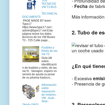
- Profundidad d
TOS
TECNICOS
-
de fabri
Fecha
VW T3 BUS
-
TECHNICAL
Más información
DOCUMENTS
PAGE MADE BY team
Type17
https://www.type17.net /
2. Tubo de e
admin@type17.net Esta
página reúne los datos
técnicos de los VW Buses
T3 - T25 Cette page...
Fusibles y
Relés de las
Vw T3
Guía útil
sobre
¿En qué tienes
identificació
n de fusibles y relés, de las
vw t3 - Vanagon, espero os
servirá de ayuda (a pesar
- Excesiva
emis
de su pésima traducci...
- Presencia de gr
Información
sobre
reparación
de motores -
VW - Audi -
Seat -
3. Paragolpe
Skoda (VAG)