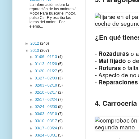
La información sobre la
reparación de los motores /
Motor Para buscar el motor,
pulse Ctrl-F y escriba las
letras del motor. Por
ejemp...
¿En qué tienes
►
2012
(246)
▼
2013
(207)
-
o 
Rozaduras
►
01/06 - 01/13
(4)
-
o de
Mal fijado
►
01/13 - 01/20
(5)
-
o falt
Roturas
►
01/20 - 01/27
(5)
- Aspecto de no
►
01/27 - 02/03
(3)
-
Reparacione
►
02/03 - 02/10
(5)
►
02/10 - 02/17
(2)
►
02/17 - 02/24
(7)
4. Carrocerí
►
02/24 - 03/03
(5)
►
03/03 - 03/10
(7)
►
03/10 - 03/17
(9)
►
03/17 - 03/24
(7)
►
03/24 - 03/31
(5)