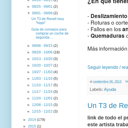
¿En qué tienes
►
08/25 - 09/01
(2)
▼
09/01 - 09/08
(2)
-
Deslizamient
Un T3 de Revell muy
- Roturas o cort
"hippi"
- Fallos en los
an
Guía de consejos para
comprar un coche de
-
Quemaduras
segunda ...
►
09/08 - 09/15
(2)
Más informació
►
09/29 - 10/06
(18)
►
10/13 - 10/20
(3)
►
10/20 - 10/27
(1)
Seguir leyendo / re
►
10/27 - 11/03
(4)
►
11/03 - 11/10
(5)
at
septiembre 06, 2013
N
►
11/10 - 11/17
(5)
Labels:
Ayuda
►
11/17 - 11/24
(3)
►
11/24 - 12/01
(2)
Un T3 de Rev
►
12/08 - 12/15
(3)
►
12/15 - 12/22
(3)
link de todo el 
►
2014
(179)
este artista trab
►
2015
(1)