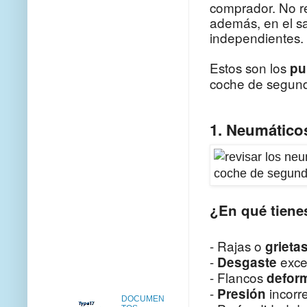
comprador. No re
además, en el sa
independientes.
Estos son los
pu
coche de segun
1. Neumático
¿En qué tienes
- Rajas o
grieta
-
exce
Desgaste
- Flancos
defor
-
incorr
Presión
DOCUMEN