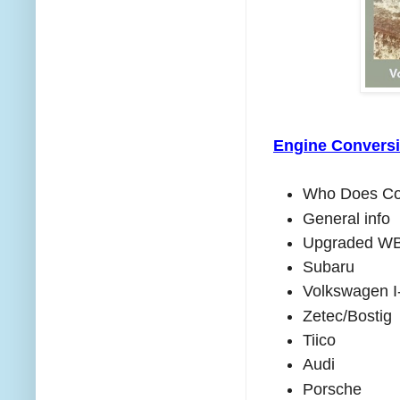
Engine Convers
Who Does Co
General info
Upgraded W
Subaru
Volkswagen I
Zetec/Bostig
Tiico
Audi
Porsche