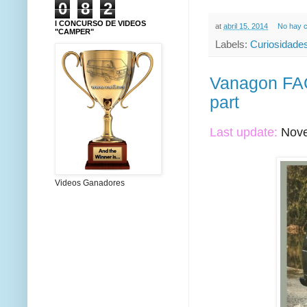
0
8
2
I CONCURSO DE VIDEOS
at
abril 15, 2014
No hay 
"CAMPER"
Labels:
Curiosidade
Vanagon FAQ
part
Last update:
Nove
Videos Ganadores