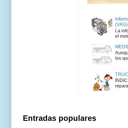
Inform
(VAG)
La inf
el mot
MEDID
Aunque
los qu
TRUCO
ÍNDIC
repara
Entradas populares