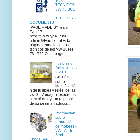
TOS
TECNICOS
VW T3 BUS
-
TECHNICAL
DOCUMENTS
PAGE MADE BY team
Type17
https://www.type17.net /
admin@type17.net Esta
página reúne los datos
técnicos de los VW Buses
T3 - T25 Cette page...
Fusibles y
Relés de las
Vw T3
Guía útil
sobre
identificació
n de fusibles y relés, de las
vw t3 - Vanagon, espero os
servirá de ayuda (a pesar
de su pésima traducci...
Información
sobre
reparación
de motores -
VW - Audi -
Seat -
Skoda (VAG)