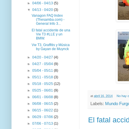
►
04/06 - 04/13
(5)
▼
04/13 - 04/20
(3)
Vanagon FAQ Index
(Thesamba.com) -
General Info 3...
El fatal accidente de una
Vw T3 #LLE y un
BMW.
Vw T3, Graffitis y Música
by Gayan de Muynck
►
04/20 - 04/27
(4)
►
04/27 - 05/04
(9)
►
05/04 - 05/11
(8)
►
05/11 - 05/18
(3)
►
05/18 - 05/25
(12)
►
05/25 - 06/01
(9)
at
abril 16, 2014
No hay 
►
06/01 - 06/08
(8)
Labels:
Mundo Furgo
►
06/08 - 06/15
(2)
►
06/15 - 06/22
(1)
►
06/29 - 07/06
(2)
El fatal ac
►
07/06 - 07/13
(1)