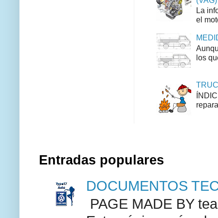
La inf
el mot
MEDID
Aunque
los qu
TRUCO
ÍNDIC
repara
Entradas populares
DOCUMENTOS TECN
PAGE MADE BY team 