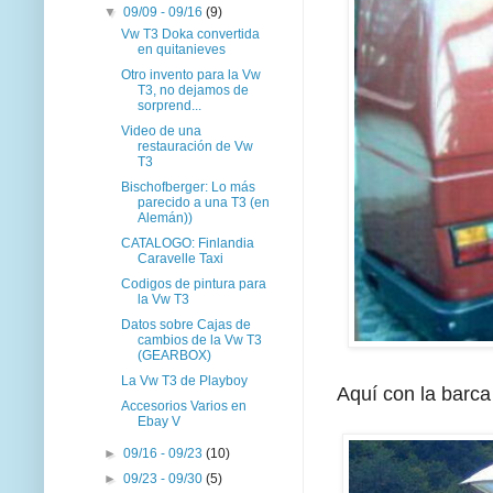
▼
09/09 - 09/16
(9)
Vw T3 Doka convertida
en quitanieves
Otro invento para la Vw
T3, no dejamos de
sorprend...
Video de una
restauración de Vw
T3
Bischofberger: Lo más
parecido a una T3 (en
Alemán))
CATALOGO: Finlandia
Caravelle Taxi
Codigos de pintura para
la Vw T3
Datos sobre Cajas de
cambios de la Vw T3
(GEARBOX)
La Vw T3 de Playboy
Aquí con la barca
Accesorios Varios en
Ebay V
►
09/16 - 09/23
(10)
►
09/23 - 09/30
(5)