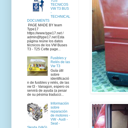
TOS
TECNICOS
VW T3 BUS
-
TECHNICAL
DOCUMENTS
PAGE MADE BY team
Type17
https://www.type17.net /
admin@type17.net Esta
página reúne los datos
técnicos de los VW Buses
T3 - T25 Cette page...
Fusibles y
Relés de las
Vw T3
Guía útil
sobre
identificació
n de fusibles y relés, de las
vw t3 - Vanagon, espero os
servirá de ayuda (a pesar
de su pésima traducci...
Información
sobre
reparación
de motores -
VW - Audi -
Seat -
Skoda (VAG)