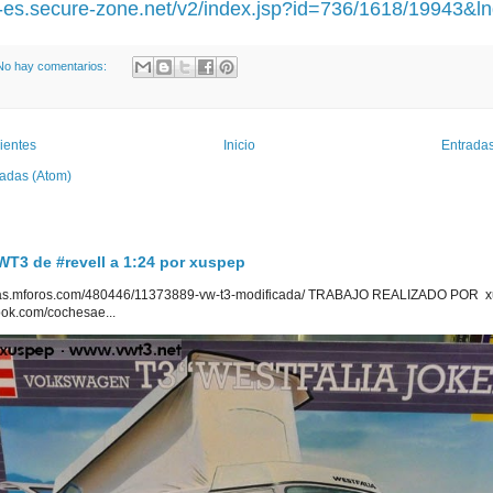
p-es.secure-zone.net/v2/index.jsp?id=736/1618/19943&l
No hay comentarios:
ientes
Inicio
Entradas
radas (Atom)
3 de #revell a 1:24 por xuspep
uetas.mforos.com/480446/11373889-vw-t3-modificada/ TRABAJO REALIZADO POR x
ook.com/cochesae...