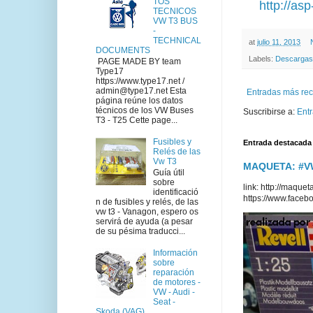
TOS
http://as
TECNICOS
VW T3 BUS
-
TECHNICAL
at
julio 11, 2013
DOCUMENTS
Labels:
Descargas
PAGE MADE BY team
Type17
https://www.type17.net /
admin@type17.net Esta
Entradas más rec
página reúne los datos
técnicos de los VW Buses
Suscribirse a:
Ent
T3 - T25 Cette page...
Fusibles y
Entrada destacada
Relés de las
Vw T3
MAQUETA: #VWT
Guía útil
sobre
link: http://maq
identificació
https://www.faceb
n de fusibles y relés, de las
vw t3 - Vanagon, espero os
servirá de ayuda (a pesar
de su pésima traducci...
Información
sobre
reparación
de motores -
VW - Audi -
Seat -
Skoda (VAG)