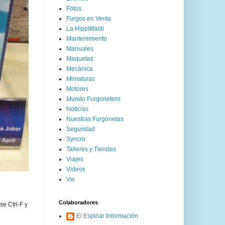
Fotos
Furgos en Venta
La Hippitifaldi
Mantenimiento
Manuales
Maquetas
Mecánica
Miniaturas
Motores
Mundo Furgonetero
Noticias
Nuestras Furgonetas
Seguridad
Syncro
Talleres y Tiendas
Viajes
Videos
Vw
Colaboradores
se Ctrl-F y
El Espinar Información