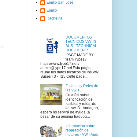
Emilio San José
Emilio
Rachelita
DOCUMENTOS
TECNICOS VW T3
BUS - TECHNICAL
ite
DOCUMENTS
PAGE MADE BY
team Type17
https://www.type17.net /
admin@type17.net Esta página
reúne los datos técnicos de los VW
Buses T3 - T25 Cette page...
Fusibles y Relés de
las Vw T3
Guía útil sobre
identificación de
fusibles y relés, de
las vw t3 - Vanagon,
espero os servirá de ayuda (a
pesar de su pésima traducci...
Información sobre
reparación de
motores - VW - Audi