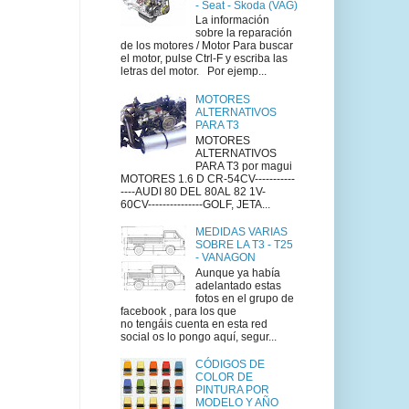
- Seat - Skoda (VAG)
La información
sobre la reparación
de los motores / Motor Para buscar
el motor, pulse Ctrl-F y escriba las
letras del motor. Por ejemp...
MOTORES
ALTERNATIVOS
PARA T3
MOTORES
ALTERNATIVOS
PARA T3 por magui
MOTORES 1.6 D CR-54CV-----------
----AUDI 80 DEL 80AL 82 1V-
60CV---------------GOLF, JETA...
MEDIDAS VARIAS
SOBRE LA T3 - T25
- VANAGON
Aunque ya había
adelantado estas
fotos en el grupo de
facebook , para los que
no tengáis cuenta en esta red
social os lo pongo aquí, segur...
CÓDIGOS DE
COLOR DE
PINTURA POR
MODELO Y AÑO