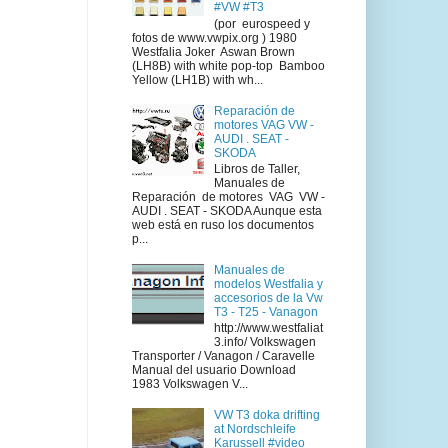
#VW #T3
(por eurospeed y
fotos de www.vwpix.org ) 1980
Westfalia Joker Aswan Brown
(LH8B) with white pop-top Bamboo
Yellow (LH1B) with wh...
Reparación de
motores VAG VW -
AUDI . SEAT -
SKODA
Libros de Taller,
Manuales de
Reparación de motores VAG VW -
AUDI . SEAT - SKODA Aunque esta
web está en ruso los documentos
p...
Manuales de
modelos Westfalia y
accesorios de la Vw
T3 - T25 - Vanagon
http://www.westfaliat
3.info/ Volkswagen
Transporter / Vanagon / Caravelle
Manual del usuario Download
1983 Volkswagen V...
VW T3 doka drifting
at Nordschleife
Karussell #video