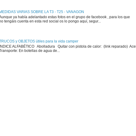
MEDIDAS VARIAS SOBRE LA T3 - T25 - VANAGON
Aunque ya había adelantado estas fotos en el grupo de facebook , para los que
no tengáis cuenta en esta red social os lo pongo aquí, segur...
TRUCOS y OBJETOS útiles para la vida camper
ÍNDICE ALFABÉTICO Abolladura Quitar con pistola de calor: (link reparado) Ace
Transporte: En botellas de agua de...