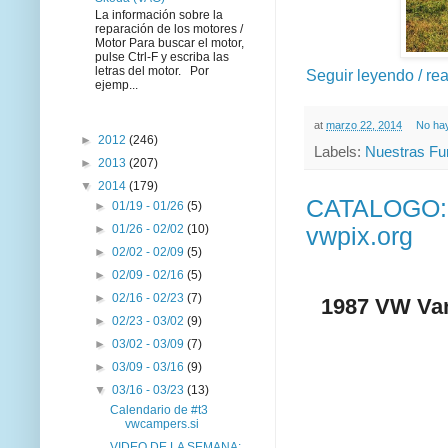
La información sobre la
reparación de los motores /
Motor Para buscar el motor,
pulse Ctrl-F y escriba las
letras del motor. Por
Seguir leyendo / re
ejemp...
at
marzo 22, 2014
No ha
►
2012
(246)
Labels:
Nuestras Fu
►
2013
(207)
▼
2014
(179)
CATALOGO: 
►
01/19 - 01/26
(5)
►
01/26 - 02/02
(10)
vwpix.org
►
02/02 - 02/09
(5)
►
02/09 - 02/16
(5)
►
02/16 - 02/23
(7)
1987 VW Va
►
02/23 - 03/02
(9)
►
03/02 - 03/09
(7)
►
03/09 - 03/16
(9)
▼
03/16 - 03/23
(13)
Calendario de #t3
vwcampers.si
VIDEO DE LA SEMANA: