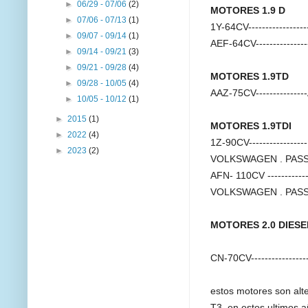
►
06/29 - 07/06
(2)
MOTORES 1.9 D
►
07/06 - 07/13
(1)
1Y-64CV--------------
►
09/07 - 09/14
(1)
AEF-64CV-------------
►
09/14 - 09/21
(3)
►
09/21 - 09/28
(4)
MOTORES 1.9TD
►
09/28 - 10/05
(4)
AAZ-75CV--------------
►
10/05 - 10/12
(1)
►
2015
(1)
MOTORES 1.9TDI
►
2022
(4)
1Z-90CV-------------
►
2023
(2)
VOLKSWAGEN . PASSA
AFN- 110CV ---------
VOLKSWAGEN . PASSA
MOTORES 2.0 DIES
CN-70CV---------------
estos motores son alter
T3.
en estos ultimos 