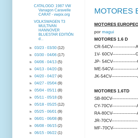
CATALOGO: 1987 VW
MOTORES E
Vanagon Caravelle
CARAT - vwpix.org
VOLKSWAGEN T3
MOTORES EUROPEOS
MULTIVAN
HANNOVER
por
magui
BLUESTAR EDITIÓN
d...
MOTORES 1.6 D
CR-54CV--------------
►
03/23 - 03/30
(12)
1V- 60CV-------------
►
03/30 - 04/06
(17)
JP- 54CV-------------
►
04/06 - 04/13
(5)
ME-54CV------------
►
04/13 - 04/20
(3)
►
04/20 - 04/27
(4)
JK-54CV--------------
►
04/27 - 05/04
(9)
►
05/04 - 05/11
(8)
MOTORES 1.6TD
►
05/11 - 05/18
(3)
SB-80CV--------------
►
05/18 - 05/25
(12)
CY-70CV--------------
►
05/25 - 06/01
(9)
RA-80CV--------------
►
06/01 - 06/08
(8)
JR-70CV--------------
►
06/08 - 06/15
(2)
MF-70CV-------------
►
06/15 - 06/22
(1)