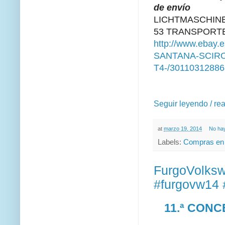
de envío
LICHTMASCHIN
53 TRANSPORTE
http://www.eba
SANTANA-SCIR
T4-/30110312886
Seguir leyendo / re
at
marzo 19, 2014
No ha
Labels:
Compras en
FurgoVolksw
#furgovw14 
11.ª CON