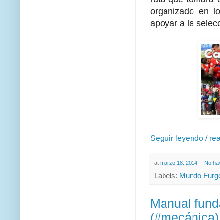
organizado en lo
apoyar a la selec
Seguir leyendo / re
at
marzo 18, 2014
No ha
Labels:
Mundo Furgo
Manual fun
(#mecánica)