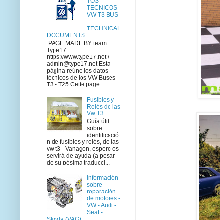
TOS
TECNICOS
VW T3 BUS
-
TECHNICAL
DOCUMENTS
PAGE MADE BY team
Type17
https://www.type17.net /
admin@type17.net Esta
página reúne los datos
técnicos de los VW Buses
T3 - T25 Cette page...
Fusibles y
Relés de las
Vw T3
Guía útil
sobre
identificació
n de fusibles y relés, de las
vw t3 - Vanagon, espero os
servirá de ayuda (a pesar
de su pésima traducci...
Información
sobre
reparación
de motores -
VW - Audi -
Seat -
Skoda (VAG)