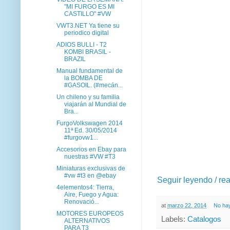
"MI FURGO ES MI
CASTILLO" #VW
VWT3.NET Ya tiene su
periodico digital
ADIOS BULLI - T2
KOMBI BRASIL -
BRAZIL
Manual fundamental de
la BOMBA DE
#GASOIL. (#mecán...
Un chileno y su familia
viajarán al Mundial de
Bra...
FurgoVolkswagen 2014
11ª Ed. 30/05/2014
#furgovw1...
Accesorios en Ebay para
nuestras #VW #T3
Miniaturas exclusivas de
#vw #t3 en @ebay
Seguir leyendo / re
4elementos4: Tierra,
Aire, Fuego y Agua:
Renovació...
at
marzo 22, 2014
No ha
MOTORES EUROPEOS
Labels:
Catalogos
ALTERNATIVOS
PARA T3