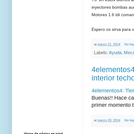
inyectores bombas aun
Motores 1.6 tdi coman
Espero os sirva para 
at
marzo 21, 2014
No ha
Labels:
Ayuda
,
Mecá
4elementos4:
interior tec
4elementos4: Tier
Buenas!! Hace cas
primer momento te
at
marzo 20, 2014
No ha
Vistas de página en total