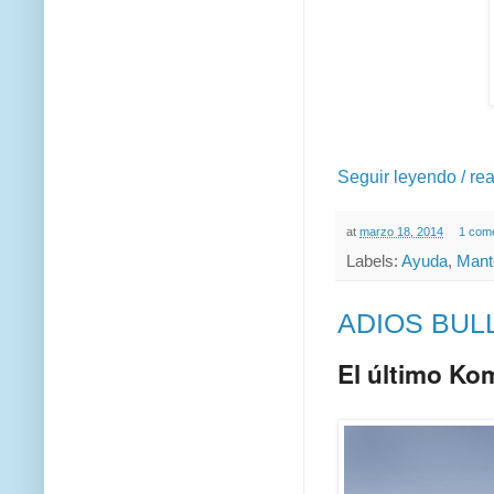
Seguir leyendo / re
at
marzo 18, 2014
1 come
Labels:
Ayuda
,
Mant
ADIOS BULL
El último Ko