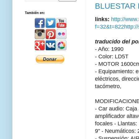
BLUESTAR E
También en:
links:
http://www.
f=32&t=822
http:/
traducido del po
- Año: 1990
- Color: LD5T
- MOTOR 1600c
- Equipamiento: 
eléctricos, direcci
tacómetro,
MODIFICACION
- Car audio: Caja
amplificador altav
focales
- Llantas
9"
- Neumáticos: 
- Suspensión: AI