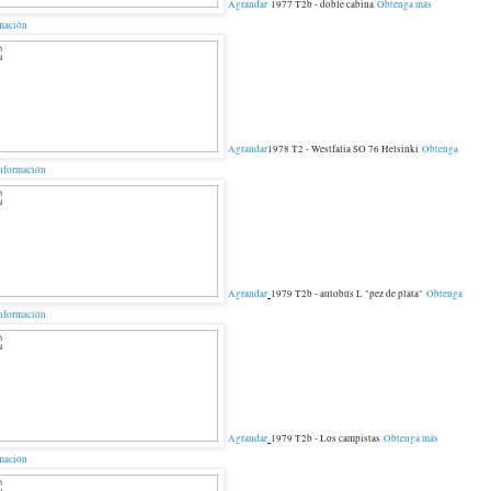
Agrandar
1977 T2b - doble cabina
Obtenga más
mación
Agrandar
1978 T2 - Westfalia SO 76 Helsinki
Obtenga
nformación
Agrandar
1979 T2b - autobús L "pez de plata"
Obtenga
nformación
Agrandar
1979 T2b - Los campistas
Obtenga más
mación