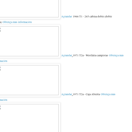
Agrandar
1966 T1 - 265 cabina doble (doble
na)
Obtenga más información
Agrandar
1971 T2a - Westfalia campistas
Obtenga más
mación
Agrandar
1971 T2a - Caja Abierta
Obtenga más
mación