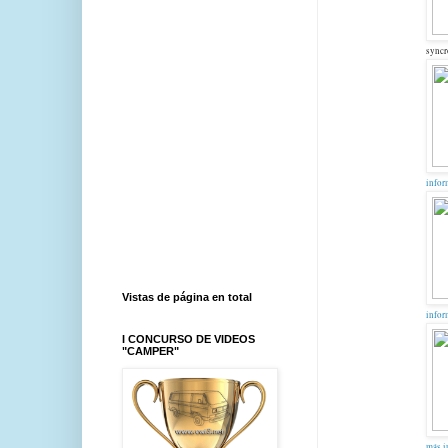
sync
infor
Vistas de página en total
infor
I CONCURSO DE VIDEOS
"CAMPER"
más i