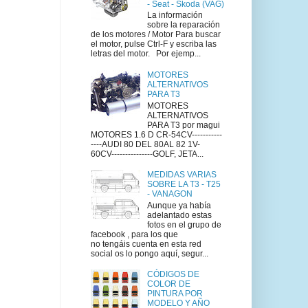
- Seat - Skoda (VAG)
La información
sobre la reparación
de los motores / Motor Para buscar
el motor, pulse Ctrl-F y escriba las
letras del motor. Por ejemp...
MOTORES
ALTERNATIVOS
PARA T3
MOTORES
ALTERNATIVOS
PARA T3 por magui
MOTORES 1.6 D CR-54CV-----------
----AUDI 80 DEL 80AL 82 1V-
60CV---------------GOLF, JETA...
MEDIDAS VARIAS
SOBRE LA T3 - T25
- VANAGON
Aunque ya había
adelantado estas
fotos en el grupo de
facebook , para los que
no tengáis cuenta en esta red
social os lo pongo aquí, segur...
CÓDIGOS DE
COLOR DE
PINTURA POR
MODELO Y AÑO