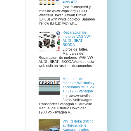
#VW #T3
(por eurospeed y
fotos de www.vwpix.org ) 1980
Westfalia Joker Aswan Brown
(LH8B) with white pop-top Bamboo
Yellow (LH1B) with wh...
Reparación de
motores VAG VW -
AUDI . SEAT -
SKODA
Libros de Taller,
Manuales de
Reparación de motores VAG VW -
AUDI . SEAT - SKODA Aunque esta
web está en ruso los documentos
p...
Manuales de
modelos Westfalia y
accesorios de la Vw
T3 - T25 - Vanagon
http://www.westfaliat
3.info/ Volkswagen
Transporter / Vanagon / Caravelle
Manual del usuario Download
1983 Volkswagen V...
VW T3 doka drifting
at Nordschleife
Karussell #video