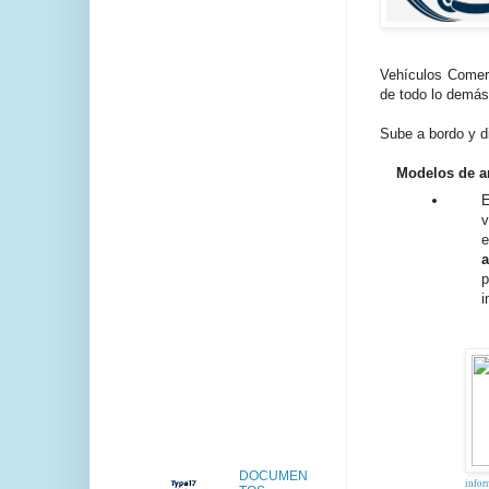
Vehículos Comer
de todo lo demás:
Sube a bordo y d
Modelos de a
E
v
e
p
i
DOCUMEN
infor