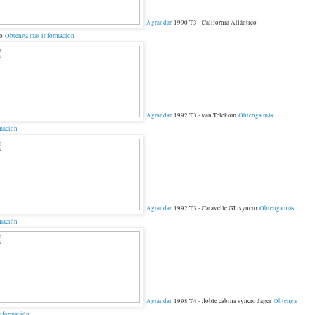
Agrandar
1990 T3 - California Atlántico
ro
Obtenga más información
Agrandar
1992 T3 - van Telekom
Obtenga más
mación
Agrandar
1992 T3 - Caravelle GL syncro
Obtenga más
mación
Agrandar
1998 T4 - doble cabina syncro Jager
Obtenga
nformación