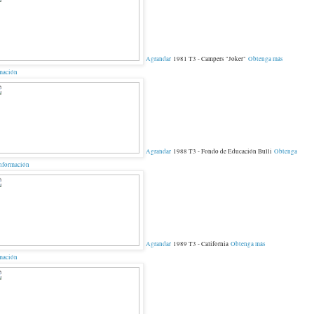
Agrandar
1981 T3 - Campers "Joker"
Obtenga más
mación
Agrandar
1988 T3 - Fondo de Educación Bulli
Obtenga
nformación
Agrandar
1989 T3 - California
Obtenga más
mación