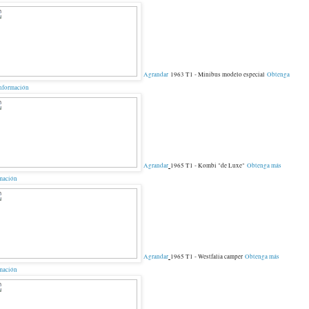
Agrandar
1963 T1 - Minibus modelo especial
Obtenga
nformación
Agrandar
1965 T1 - Kombi "de Luxe"
Obtenga más
mación
Agrandar
1965 T1 - Westfalia camper
Obtenga más
mación