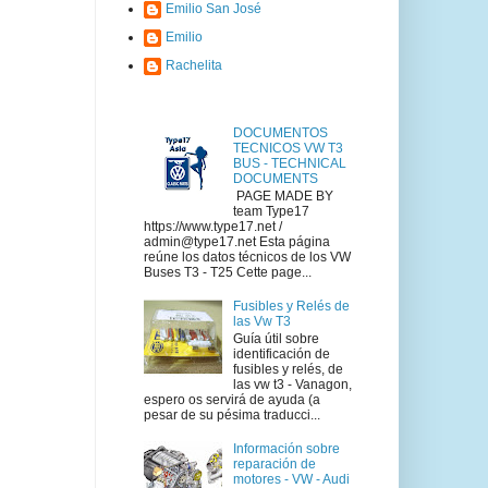
Emilio San José
Emilio
Rachelita
DOCUMENTOS
TECNICOS VW T3
BUS - TECHNICAL
DOCUMENTS
PAGE MADE BY
team Type17
https://www.type17.net /
admin@type17.net Esta página
reúne los datos técnicos de los VW
Buses T3 - T25 Cette page...
Fusibles y Relés de
las Vw T3
Guía útil sobre
identificación de
fusibles y relés, de
las vw t3 - Vanagon,
espero os servirá de ayuda (a
pesar de su pésima traducci...
Información sobre
reparación de
motores - VW - Audi