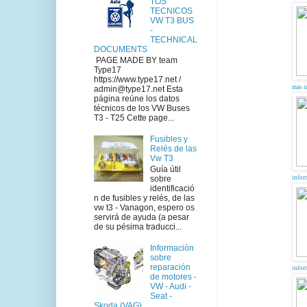
TOS
TECNICOS
VW T3 BUS
-
TECHNICAL
DOCUMENTS
PAGE MADE BY team
Type17
https://www.type17.net /
más i
admin@type17.net Esta
página reúne los datos
técnicos de los VW Buses
T3 - T25 Cette page...
Fusibles y
Relés de las
Vw T3
Guía útil
infor
sobre
identificació
n de fusibles y relés, de las
vw t3 - Vanagon, espero os
servirá de ayuda (a pesar
de su pésima traducci...
Información
sobre
reparación
infor
de motores -
VW - Audi -
Seat -
Skoda (VAG)