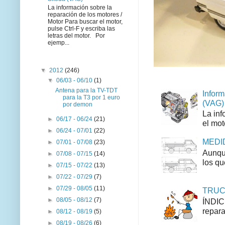
La información sobre la
reparación de los motores /
Motor Para buscar el motor,
pulse Ctrl-F y escriba las
letras del motor. Por
ejemp...
▼
2012
(246)
▼
06/03 - 06/10
(1)
Antena para la TV-TDT
Inform
para la T3 por 1 euro
(VAG)
por demon
La inf
►
06/17 - 06/24
(21)
el mot
►
06/24 - 07/01
(22)
MEDID
►
07/01 - 07/08
(23)
Aunque
►
07/08 - 07/15
(14)
los qu
►
07/15 - 07/22
(13)
►
07/22 - 07/29
(7)
►
07/29 - 08/05
(11)
TRUCO
►
08/05 - 08/12
(7)
ÍNDIC
repara
►
08/12 - 08/19
(5)
►
08/19 - 08/26
(6)