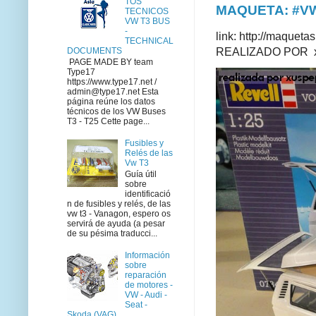
TOS
MAQUETA: #VWT
TECNICOS
VW T3 BUS
-
link: http://maque
TECHNICAL
REALIZADO POR xus
DOCUMENTS
PAGE MADE BY team
Type17
https://www.type17.net /
admin@type17.net Esta
página reúne los datos
técnicos de los VW Buses
T3 - T25 Cette page...
Fusibles y
Relés de las
Vw T3
Guía útil
sobre
identificació
n de fusibles y relés, de las
vw t3 - Vanagon, espero os
servirá de ayuda (a pesar
de su pésima traducci...
Información
sobre
reparación
de motores -
VW - Audi -
Seat -
Skoda (VAG)