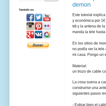
demon
También en:
Este tutorial expli
y económica por 1€ 
tdt y la antena de 
manda la tele hasta
En los sitios de mo
no podía ver la tele
mi casa. Pongo un 
Material:
un trozo de cable c
La cosa suena a cac
construirse una ant
siguientes pasos r
- Estirar bien el ca