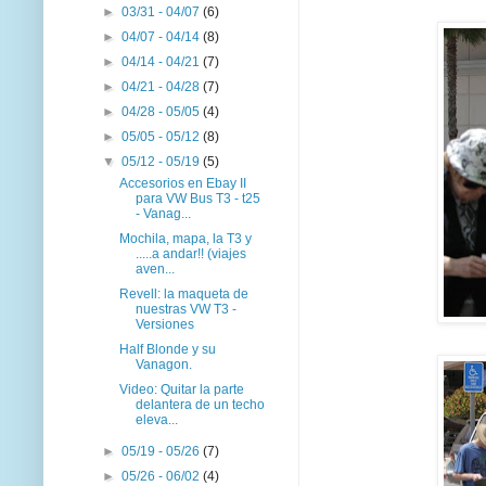
►
03/31 - 04/07
(6)
►
04/07 - 04/14
(8)
►
04/14 - 04/21
(7)
►
04/21 - 04/28
(7)
►
04/28 - 05/05
(4)
►
05/05 - 05/12
(8)
▼
05/12 - 05/19
(5)
Accesorios en Ebay II
para VW Bus T3 - t25
- Vanag...
Mochila, mapa, la T3 y
.....a andar!! (viajes
aven...
Revell: la maqueta de
nuestras VW T3 -
Versiones
Half Blonde y su
Vanagon.
Video: Quitar la parte
delantera de un techo
eleva...
►
05/19 - 05/26
(7)
►
05/26 - 06/02
(4)