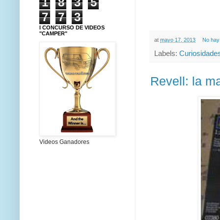
1
8
3
5
7
7
3
I CONCURSO DE VIDEOS
"CAMPER"
at
mayo 17, 2013
No hay
Labels:
Curiosidade
Revell: la m
Videos Ganadores