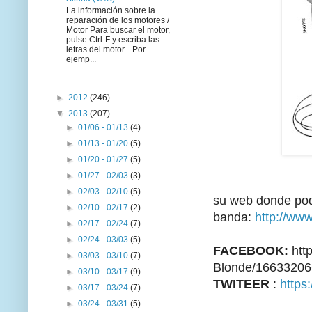
La información sobre la
reparación de los motores /
Motor Para buscar el motor,
pulse Ctrl-F y escriba las
letras del motor. Por
ejemp...
►
2012
(246)
▼
2013
(207)
►
01/06 - 01/13
(4)
►
01/13 - 01/20
(5)
►
01/20 - 01/27
(5)
►
01/27 - 02/03
(3)
►
02/03 - 02/10
(5)
su web donde pod
►
02/10 - 02/17
(2)
banda:
http://ww
►
02/17 - 02/24
(7)
►
02/24 - 03/03
(5)
FACEBOOK:
htt
►
03/03 - 03/10
(7)
Blonde/1663320
►
03/10 - 03/17
(9)
TWITEER
:
https
►
03/17 - 03/24
(7)
►
03/24 - 03/31
(5)