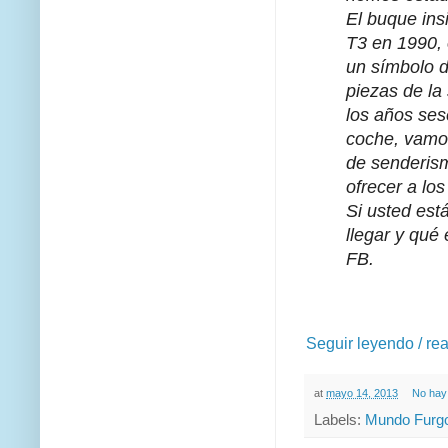
El buque ins
T3 en 1990, 
un símbolo de
piezas de la 
los años ses
coche, vamos
de senderis
ofrecer a los
Si usted est
llegar y qué
FB.
Seguir leyendo / re
at
mayo 14, 2013
No hay
Labels:
Mundo Furgo