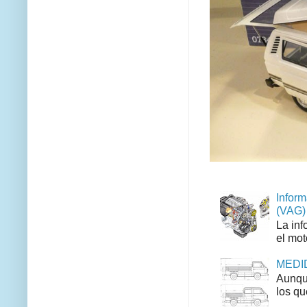
Inform
(VAG)
La inf
el mot
MEDID
Aunque
los qu