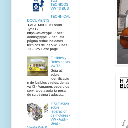
TOS
TECNICOS
VW T3 BUS
-
TECHNICAL
DOCUMENTS
PAGE MADE BY team
Type17
https://www.type17.net /
admin@type17.net Esta
página reúne los datos
técnicos de los VW Buses
T3 - T25 Cette page...
Fusibles y
Relés de las
Vw T3
Guía útil
sobre
identificació
n de fusibles y relés, de las
vw t3 - Vanagon, espero os
servirá de ayuda (a pesar
de su pésima traducci...
Información
sobre
reparación
de motores -
VW - Audi -
Seat -
Skoda (VAG)