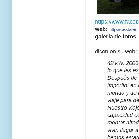
https://www.face
web:
http://cestajec
galeria de fotos
dicen en su web: 
42 kW, 20000
lo que les es
Después de g
importint en
mundo y de l
viaje para d
Nuestro viaj
capacidad de
montar alre
vivir, llega
hemos estad