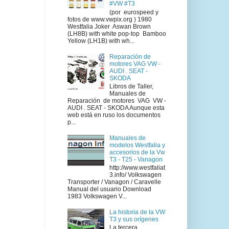
#VW #T3
(por eurospeed y
fotos de www.vwpix.org ) 1980
Westfalia Joker Aswan Brown
(LH8B) with white pop-top Bamboo
Yellow (LH1B) with wh...
Reparación de
motores VAG VW -
AUDI . SEAT -
SKODA
Libros de Taller,
Manuales de
Reparación de motores VAG VW -
AUDI . SEAT - SKODA Aunque esta
web está en ruso los documentos
p...
Manuales de
modelos Westfalia y
accesorios de la Vw
T3 - T25 - Vanagon
http://www.westfaliat
3.info/ Volkswagen
Transporter / Vanagon / Caravelle
Manual del usuario Download
1983 Volkswagen V...
La historia de la VW
T3 y sus orígenes
La tercera