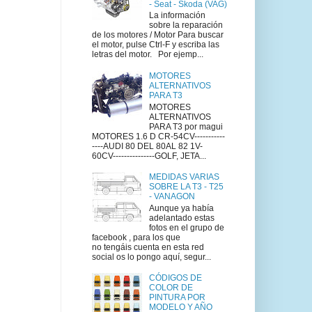
- Seat - Skoda (VAG)
La información
sobre la reparación
de los motores / Motor Para buscar
el motor, pulse Ctrl-F y escriba las
letras del motor. Por ejemp...
MOTORES
ALTERNATIVOS
PARA T3
MOTORES
ALTERNATIVOS
PARA T3 por magui
MOTORES 1.6 D CR-54CV-----------
----AUDI 80 DEL 80AL 82 1V-
60CV---------------GOLF, JETA...
MEDIDAS VARIAS
SOBRE LA T3 - T25
- VANAGON
Aunque ya había
adelantado estas
fotos en el grupo de
facebook , para los que
no tengáis cuenta en esta red
social os lo pongo aquí, segur...
CÓDIGOS DE
COLOR DE
PINTURA POR
MODELO Y AÑO