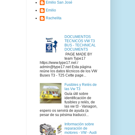
Emilio San José
Emilio
Rachelita
DOCUMENTOS
TECNICOS VW T3
BUS - TECHNICAL
DOCUMENTS
PAGE MADE BY
team Type17
https://www.type17.net /
admin@type17.net Esta página
reúne los datos técnicos de los VW
Buses T3 - T25 Cette page...
Fusibles y Relés de
las Vw T3
Guía útil sobre
identificación de
fusibles y relés, de
las vw t3 - Vanagon,
espero os servirá de ayuda (a
pesar de su pésima traducci...
Información sobre
reparación de
motores - VW - Audi