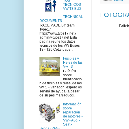
TOS
TECNICOS
VW T3 BUS
-
FOTOGRAF
TECHNICAL
DOCUMENTS
PAGE MADE BY team
Felici
Type17
https://www.type17.net /
admin@type17.net Esta
página reúne los datos
técnicos de los VW Buses
T3 - T25 Cette page...
Fusibles y
Relés de las
Vw T3
Guía útil
sobre
identificació
n de fusibles y relés, de las
vw t3 - Vanagon, espero os
servirá de ayuda (a pesar
de su pésima traducci...
Información
sobre
reparación
de motores -
VW - Audi -
Seat -
Skoda (VAG)