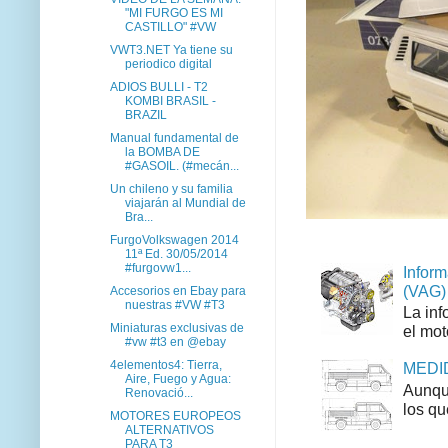
"MI FURGO ES MI
CASTILLO" #VW
VWT3.NET Ya tiene su
periodico digital
ADIOS BULLI - T2
KOMBI BRASIL -
BRAZIL
Manual fundamental de
la BOMBA DE
#GASOIL. (#mecán...
Un chileno y su familia
viajarán al Mundial de
Bra...
FurgoVolkswagen 2014
11ª Ed. 30/05/2014
#furgovw1...
Inform
(VAG)
Accesorios en Ebay para
nuestras #VW #T3
La inf
Miniaturas exclusivas de
el mot
#vw #t3 en @ebay
4elementos4: Tierra,
MEDID
Aire, Fuego y Agua:
Aunque
Renovació...
los qu
MOTORES EUROPEOS
ALTERNATIVOS
PARA T3