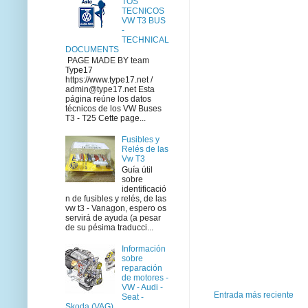
TOS
TECNICOS
VW T3 BUS
-
TECHNICAL
DOCUMENTS
PAGE MADE BY team
Type17
https://www.type17.net /
admin@type17.net Esta
página reúne los datos
técnicos de los VW Buses
T3 - T25 Cette page...
Fusibles y
Relés de las
Vw T3
Guía útil
sobre
identificació
n de fusibles y relés, de las
vw t3 - Vanagon, espero os
servirá de ayuda (a pesar
de su pésima traducci...
Información
sobre
reparación
de motores -
VW - Audi -
Entrada más reciente
Seat -
Skoda (VAG)