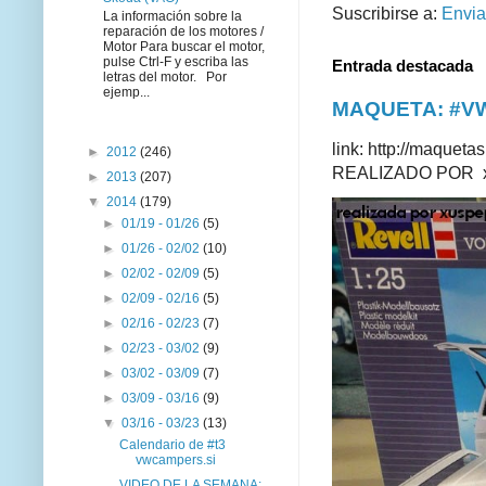
Suscribirse a:
Envia
La información sobre la
reparación de los motores /
Motor Para buscar el motor,
pulse Ctrl-F y escriba las
Entrada destacada
letras del motor. Por
ejemp...
MAQUETA: #VWT
link: http://maque
►
2012
(246)
REALIZADO POR xus
►
2013
(207)
▼
2014
(179)
►
01/19 - 01/26
(5)
►
01/26 - 02/02
(10)
►
02/02 - 02/09
(5)
►
02/09 - 02/16
(5)
►
02/16 - 02/23
(7)
►
02/23 - 03/02
(9)
►
03/02 - 03/09
(7)
►
03/09 - 03/16
(9)
▼
03/16 - 03/23
(13)
Calendario de #t3
vwcampers.si
VIDEO DE LA SEMANA: