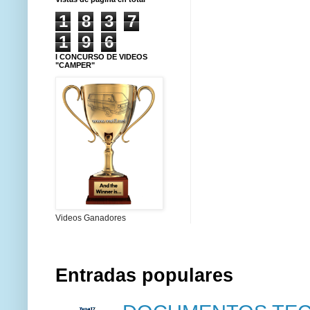
1
8
3
7
1
9
6
I CONCURSO DE VIDEOS
"CAMPER"
Videos Ganadores
Entradas populares