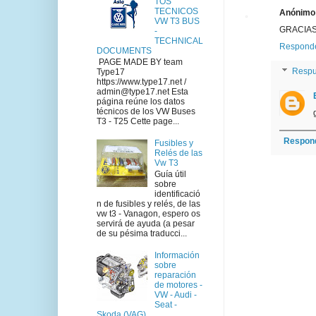
TOS
TECNICOS
Anónimo
VW T3 BUS
GRACIAS
-
TECHNICAL
Respond
DOCUMENTS
PAGE MADE BY team
Respu
Type17
https://www.type17.net /
admin@type17.net Esta
página reúne los datos
técnicos de los VW Buses
T3 - T25 Cette page...
Respon
Fusibles y
Relés de las
Vw T3
Guía útil
sobre
identificació
n de fusibles y relés, de las
vw t3 - Vanagon, espero os
servirá de ayuda (a pesar
de su pésima traducci...
Información
sobre
reparación
de motores -
VW - Audi -
Seat -
Skoda (VAG)