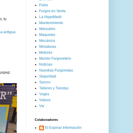
Fotos
Furgos en Venta
La Hippitifaldi
o, tu
Mantenimiento
Manuales
a antigua
Maquetas
Mecánica
Miniaturas
Motores
Mundo Furgonetero
Noticias
Nuestras Furgonetas
uspep:
Seguridad
Syncro
Talleres y Tiendas
Viajes
Videos
Vw
Colaboradores
El Espinar Información