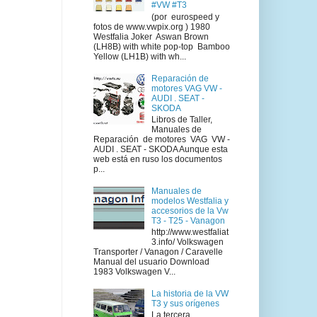
#VW #T3
(por eurospeed y
fotos de www.vwpix.org ) 1980
Westfalia Joker Aswan Brown
(LH8B) with white pop-top Bamboo
Yellow (LH1B) with wh...
Reparación de
motores VAG VW -
AUDI . SEAT -
SKODA
Libros de Taller,
Manuales de
Reparación de motores VAG VW -
AUDI . SEAT - SKODA Aunque esta
web está en ruso los documentos
p...
Manuales de
modelos Westfalia y
accesorios de la Vw
T3 - T25 - Vanagon
http://www.westfaliat
3.info/ Volkswagen
Transporter / Vanagon / Caravelle
Manual del usuario Download
1983 Volkswagen V...
La historia de la VW
T3 y sus orígenes
La tercera