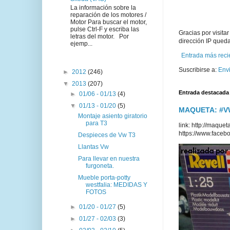
La información sobre la
reparación de los motores /
Motor Para buscar el motor,
pulse Ctrl-F y escriba las
Gracias por visita
letras del motor. Por
dirección IP queda
ejemp...
Entrada más reci
Suscribirse a:
Env
►
2012
(246)
▼
2013
(207)
Entrada destacada
►
01/06 - 01/13
(4)
▼
01/13 - 01/20
(5)
MAQUETA: #VWT
Montaje asiento giratorio
para T3
link: http://maq
https://www.faceb
Despieces de Vw T3
Llantas Vw
Para llevar en nuestra
furgoneta.
Mueble porta-potty
westfalia: MEDIDAS Y
FOTOS
►
01/20 - 01/27
(5)
►
01/27 - 02/03
(3)