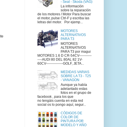
- Seat - Skoda (VAG)
La información
sobre la reparación
de los motores / Motor Para buscar
el motor, pulse Ctrl-F y escriba las
letras del motor. Por ejemp...
MOTORES
ALTERNATIVOS
ite
PARA T3
MOTORES
ALTERNATIVOS
PARA T3 por magui
MOTORES 1.6 D CR-54CV-----------
----AUDI 80 DEL 80AL 82 1V-
60CV---------------GOLF, JETA...
MEDIDAS VARIAS
SOBRE LA T3 - T25
- VANAGON
Aunque ya había
adelantado estas
fotos en el grupo de
facebook , para los que
no tengáis cuenta en esta red
social os lo pongo aquí, segur...
CÓDIGOS DE
COLOR DE
PINTURA POR
MODELO Y AÑO