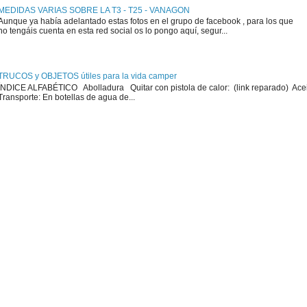
MEDIDAS VARIAS SOBRE LA T3 - T25 - VANAGON
Aunque ya había adelantado estas fotos en el grupo de facebook , para los que
no tengáis cuenta en esta red social os lo pongo aquí, segur...
TRUCOS y OBJETOS útiles para la vida camper
ÍNDICE ALFABÉTICO Abolladura Quitar con pistola de calor: (link reparado) Ace
Transporte: En botellas de agua de...