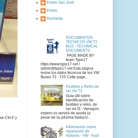
Emilio San José
Emilio
Rachelita
DOCUMENTOS
TECNICOS VW T3
BUS - TECHNICAL
DOCUMENTS
PAGE MADE BY
team Type17
https://www.type17.net /
admin@type17.net Esta página
reúne los datos técnicos de los VW
Buses T3 - T25 Cette page...
Fusibles y Relés de
las Vw T3
Guía útil sobre
identificación de
fusibles y relés, de
las vw t3 - Vanagon,
espero os servirá de ayuda (a
pesar de su pésima traducci...
se Ctrl-F y
Información sobre
reparación de
motores - VW - Audi