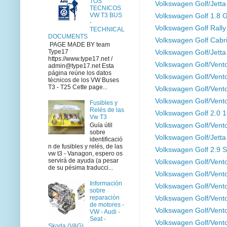
TOS
Volkswagen Golf/Jett
TECNICOS
VW T3 BUS
Volkswagen Golf 1.8 
-
Volkswagen Golf Rall
TECHNICAL
DOCUMENTS
Volkswagen Golf Cabr
PAGE MADE BY team
Type17
Volkswagen Golf/Jett
https://www.type17.net /
Volkswagen Golf/Vent
admin@type17.net Esta
página reúne los datos
Volkswagen Golf/Vent
técnicos de los VW Buses
T3 - T25 Cette page...
Volkswagen Golf/Vent
Volkswagen Golf/Vent
Fusibles y
Relés de las
Volkswagen Golf 2.0 
Vw T3
Volkswagen Golf/Vent
Guía útil
sobre
Volkswagen Golf/Jett
identificació
n de fusibles y relés, de las
Volkswagen Golf 2.9 
vw t3 - Vanagon, espero os
servirá de ayuda (a pesar
Volkswagen Golf/Vent
de su pésima traducci...
Volkswagen Golf/Vent
Información
Volkswagen Golf/Vent
sobre
reparación
Volkswagen Golf/Vent
de motores -
Volkswagen Golf/Vent
VW - Audi -
Seat -
Volkswagen Golf/Vent
Skoda (VAG)