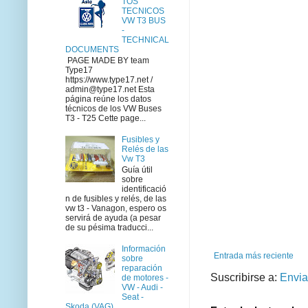
TOS
TECNICOS
VW T3 BUS
-
TECHNICAL
DOCUMENTS
PAGE MADE BY team
Type17
https://www.type17.net /
admin@type17.net Esta
página reúne los datos
técnicos de los VW Buses
T3 - T25 Cette page...
Fusibles y
Relés de las
Vw T3
Guía útil
sobre
identificació
n de fusibles y relés, de las
vw t3 - Vanagon, espero os
servirá de ayuda (a pesar
de su pésima traducci...
Información
Entrada más reciente
sobre
reparación
Suscribirse a:
Envia
de motores -
VW - Audi -
Seat -
Skoda (VAG)