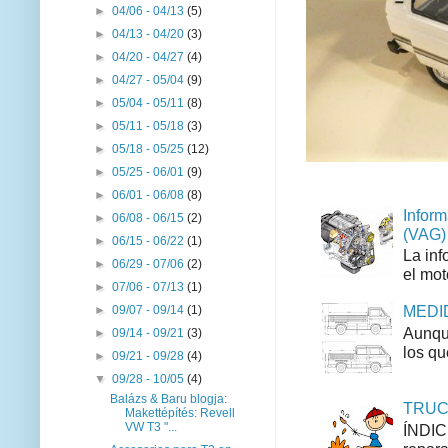
►
04/06 - 04/13
(5)
►
04/13 - 04/20
(3)
►
04/20 - 04/27
(4)
►
04/27 - 05/04
(9)
►
05/04 - 05/11
(8)
►
05/11 - 05/18
(3)
►
05/18 - 05/25
(12)
►
05/25 - 06/01
(9)
►
06/01 - 06/08
(8)
Inform
►
06/08 - 06/15
(2)
(VAG)
►
06/15 - 06/22
(1)
La inf
►
06/29 - 07/06
(2)
el mot
►
07/06 - 07/13
(1)
MEDID
►
09/07 - 09/14
(1)
Aunque
►
09/14 - 09/21
(3)
los qu
►
09/21 - 09/28
(4)
▼
09/28 - 10/05
(4)
Balázs & Baru blogja:
TRUCO
Makettépítés: Revell
VW T3 "...
ÍNDIC