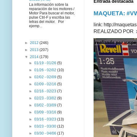
Entrada destacada
La información sobre la
reparación de los motores /
MAQUETA: #VWT
Motor Para buscar el motor,
pulse Ctrl-F y escriba las
letras del motor. Por
link: http://maque
ejemp...
REALIZADO POR xus
►
2012
(246)
►
2013
(207)
▼
2014
(179)
►
01/19 - 01/26
(5)
►
01/26 - 02/02
(10)
►
02/02 - 02/09
(5)
►
02/09 - 02/16
(5)
►
02/16 - 02/23
(7)
►
02/23 - 03/02
(9)
►
03/02 - 03/09
(7)
►
03/09 - 03/16
(9)
►
03/16 - 03/23
(13)
►
03/23 - 03/30
(12)
►
03/30 - 04/06
(17)