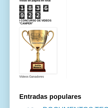
Vistas de página en total
1
8
3
6
9
2
2
I CONCURSO DE VIDEOS
"CAMPER"
Videos Ganadores
Entradas populares