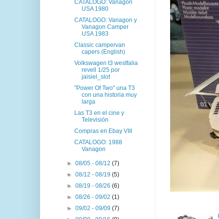
CATALOGO: Vanagon
USA 1980
CATALOGO: Vanagon y
Vanagon Camper
USA 1983
Classic campervan
capers (English)
Volkswagen t3 westfalia
revell 1/25 por
jaisiel_slot
"Power Of Two" una T3
con una historia muy
larga
Las T3 en el cine y
Televisión
Compras en Ebay VIII
CATALOGO: 1988
Vanagon
►
08/05 - 08/12
(7)
►
08/12 - 08/19
(5)
►
08/19 - 08/26
(6)
►
08/26 - 09/02
(1)
►
09/02 - 09/09
(7)