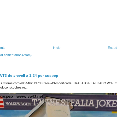
ente
Inicio
Entrad
iar comentarios (Atom)
3 de #revell a 1:24 por xuspep
uetas.mforos.com/480446/11373889-vw-t3-modificada/ TRABAJO REALIZADO POR x
ook.com/cochesae...