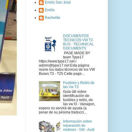
Emilio San José
Emilio
Rachelita
DOCUMENTOS
TECNICOS VW T3
BUS - TECHNICAL
DOCUMENTS
PAGE MADE BY
team Type17
https://www.type17.net /
admin@type17.net Esta página
reúne los datos técnicos de los VW
Buses T3 - T25 Cette page...
Fusibles y Relés de
las Vw T3
Guía útil sobre
identificación de
fusibles y relés, de
las vw t3 - Vanagon,
espero os servirá de ayuda (a
pesar de su pésima traducci...
Información sobre
reparación de
motores - VW - Audi