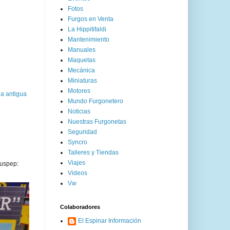
Fotos
Furgos en Venta
La Hippitifaldi
Mantenimiento
Manuales
Maquetas
Mecánica
Miniaturas
Motores
a antigua
Mundo Furgonetero
Noticias
Nuestras Furgonetas
Seguridad
Syncro
Talleres y Tiendas
Viajes
uspep:
Videos
Vw
Colaboradores
El Espinar Información