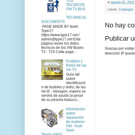
TOS
at
agosto 02, 2012
TECNICOS
VW T3 BUS
Labels:
Catalogos
-
TECHNICAL
DOCUMENTS
No hay co
PAGE MADE BY team
Type17
https://www.type17.net /
Publicar 
admin@type17.net Esta
página reúne los datos
técnicos de los VW Buses
Gracias por visita
T3 - T25 Cette page...
dirección IP queda
Fusibles y
Relés de las
Vw T3
Guía útil
sobre
identificació
n de fusibles y relés, de las
vw t3 - Vanagon, espero os
servirá de ayuda (a pesar
de su pésima traducci...
Información
sobre
reparación
de motores -
VW - Audi -
Seat -
Skoda (VAG)