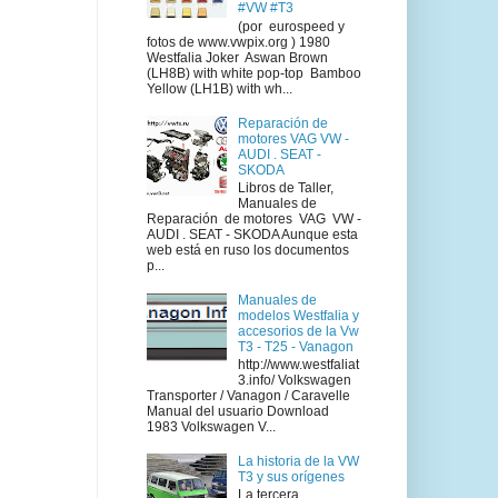
#VW #T3
(por eurospeed y
fotos de www.vwpix.org ) 1980
Westfalia Joker Aswan Brown
(LH8B) with white pop-top Bamboo
Yellow (LH1B) with wh...
Reparación de
motores VAG VW -
AUDI . SEAT -
SKODA
Libros de Taller,
Manuales de
Reparación de motores VAG VW -
AUDI . SEAT - SKODA Aunque esta
web está en ruso los documentos
p...
Manuales de
modelos Westfalia y
accesorios de la Vw
T3 - T25 - Vanagon
http://www.westfaliat
3.info/ Volkswagen
Transporter / Vanagon / Caravelle
Manual del usuario Download
1983 Volkswagen V...
La historia de la VW
T3 y sus orígenes
La tercera