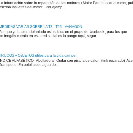
La información sobre la reparación de los motores / Motor Para buscar el motor, pul
escriba las letras del motor. Por ejemp...
MEDIDAS VARIAS SOBRE LA T3 - T25 - VANAGON
Aunque ya había adelantado estas fotos en el grupo de facebook , para los que
no tengáis cuenta en esta red social os lo pongo aquí, segur...
TRUCOS y OBJETOS útiles para la vida camper
ÍNDICE ALFABÉTICO Abolladura Quitar con pistola de calor: (link reparado) Ace
Transporte: En botellas de agua de...