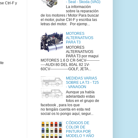
- Seat - Skoda (VAG)
se Ctrl-F y
La información
sobre la reparación
de los motores / Motor Para buscar
el motor, pulse Ctrl-F y escriba las
letras del motor. Por ejemp...
MOTORES
ALTERNATIVOS
PARA T3
MOTORES
ALTERNATIVOS
PARA T3 por magui
MOTORES 1.6 D CR-54CV-----------
ite
----AUDI 80 DEL 80AL 82 1V-
60CV---------------GOLF, JETA...
MEDIDAS VARIAS
SOBRE LA T3 - T25
- VANAGON
Aunque ya había
adelantado estas
fotos en el grupo de
facebook , para los que
no tengáis cuenta en esta red
social os lo pongo aquí, segur...
CÓDIGOS DE
COLOR DE
PINTURA POR
MODELO Y AÑO