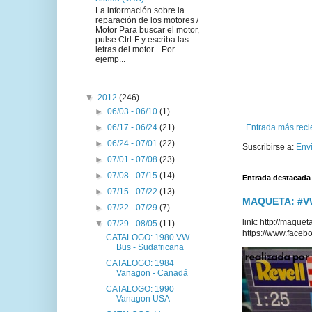
La información sobre la
reparación de los motores /
Motor Para buscar el motor,
pulse Ctrl-F y escriba las
letras del motor. Por
ejemp...
▼
2012
(246)
►
06/03 - 06/10
(1)
►
06/17 - 06/24
(21)
Entrada más reci
►
06/24 - 07/01
(22)
Suscribirse a:
Env
►
07/01 - 07/08
(23)
►
07/08 - 07/15
(14)
Entrada destacada
►
07/15 - 07/22
(13)
MAQUETA: #VWT
►
07/22 - 07/29
(7)
link: http://maq
▼
07/29 - 08/05
(11)
https://www.faceb
CATALOGO: 1980 VW
Bus - Sudafricana
CATALOGO: 1984
Vanagon - Canadá
CATALOGO: 1990
Vanagon USA