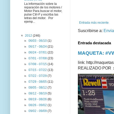
La información sobre la
reparación de los motores /
Motor Para buscar el motor,
pulse Ctrl-F y escriba las
letras del motor. Por
ejemp...
Entrada más reciente
Suscribirse a:
Envia
▼
2012
(246)
►
06/03 - 06/10
(1)
Entrada destacada
►
06/17 - 06/24
(21)
MAQUETA: #VWT
►
06/24 - 07/01
(22)
►
07/01 - 07/08
(23)
link: http://maque
►
07/08 - 07/15
(14)
REALIZADO POR xus
►
07/15 - 07/22
(13)
►
07/22 - 07/29
(7)
►
07/29 - 08/05
(11)
►
08/05 - 08/12
(7)
►
08/12 - 08/19
(5)
►
08/19 - 08/26
(6)
►
08/26 - 09/02
(1)
►
09/02 - 09/09
(7)