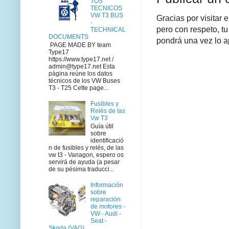
TOS
TECNICOS
VW T3 BUS
Gracias por visitar 
-
pero con respeto, tu
TECHNICAL
DOCUMENTS
pondrá una vez lo a
PAGE MADE BY team
Type17
https://www.type17.net /
admin@type17.net Esta
página reúne los datos
técnicos de los VW Buses
T3 - T25 Cette page...
Fusibles y
Relés de las
Vw T3
Guía útil
sobre
identificació
n de fusibles y relés, de las
vw t3 - Vanagon, espero os
servirá de ayuda (a pesar
de su pésima traducci...
Información
sobre
reparación
de motores -
VW - Audi -
Seat -
Skoda (VAG)