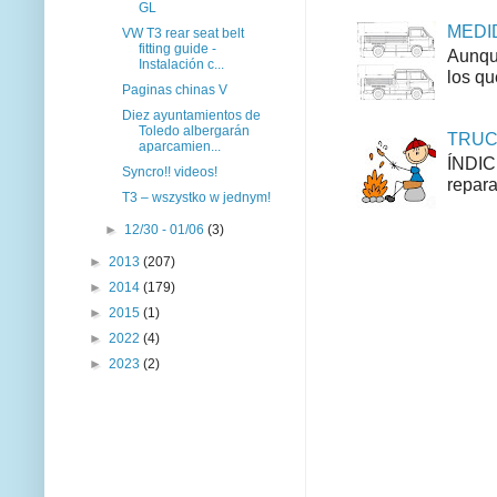
GL
MEDID
VW T3 rear seat belt
fitting guide -
Aunque
Instalación c...
los qu
Paginas chinas V
Diez ayuntamientos de
Toledo albergarán
TRUCO
aparcamien...
ÍNDIC
Syncro!! videos!
repara
T3 – wszystko w jednym!
►
12/30 - 01/06
(3)
►
2013
(207)
►
2014
(179)
►
2015
(1)
►
2022
(4)
►
2023
(2)