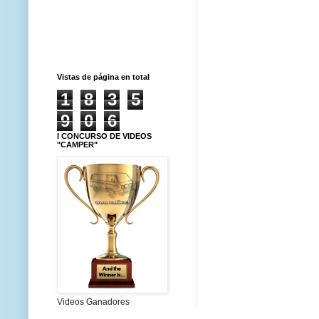
Vistas de página en total
1
8
3
5
9
0
6
I CONCURSO DE VIDEOS
"CAMPER"
Videos Ganadores