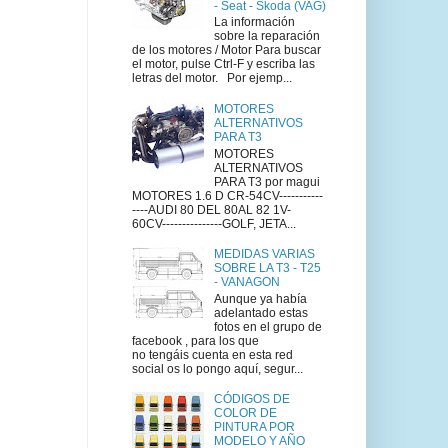
- Seat - Skoda (VAG)
La información
sobre la reparación
de los motores / Motor Para buscar
el motor, pulse Ctrl-F y escriba las
letras del motor. Por ejemp...
MOTORES
ALTERNATIVOS
PARA T3
MOTORES
ALTERNATIVOS
PARA T3 por magui
MOTORES 1.6 D CR-54CV-----------
----AUDI 80 DEL 80AL 82 1V-
60CV---------------GOLF, JETA...
MEDIDAS VARIAS
SOBRE LA T3 - T25
- VANAGON
Aunque ya había
adelantado estas
fotos en el grupo de
facebook , para los que
no tengáis cuenta en esta red
social os lo pongo aquí, segur...
CÓDIGOS DE
COLOR DE
PINTURA POR
MODELO Y AÑO