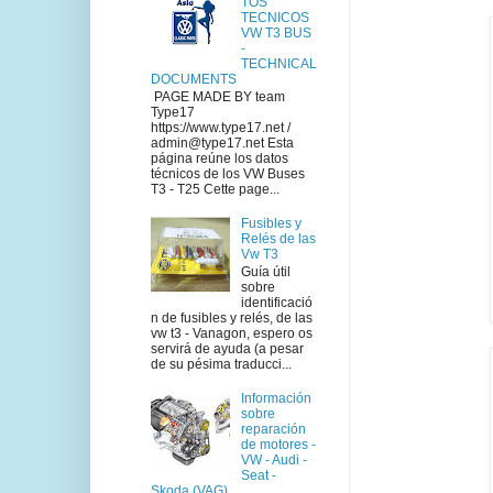
TOS
TECNICOS
VW T3 BUS
-
TECHNICAL
DOCUMENTS
PAGE MADE BY team
Type17
https://www.type17.net /
admin@type17.net Esta
página reúne los datos
técnicos de los VW Buses
T3 - T25 Cette page...
Fusibles y
Relés de las
Vw T3
Guía útil
sobre
identificació
n de fusibles y relés, de las
vw t3 - Vanagon, espero os
servirá de ayuda (a pesar
de su pésima traducci...
Información
sobre
reparación
de motores -
VW - Audi -
Seat -
Skoda (VAG)