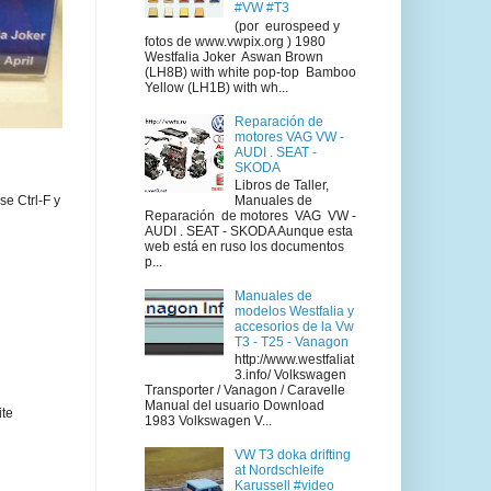
#VW #T3
(por eurospeed y
fotos de www.vwpix.org ) 1980
Westfalia Joker Aswan Brown
(LH8B) with white pop-top Bamboo
Yellow (LH1B) with wh...
Reparación de
motores VAG VW -
AUDI . SEAT -
SKODA
Libros de Taller,
se Ctrl-F y
Manuales de
Reparación de motores VAG VW -
AUDI . SEAT - SKODA Aunque esta
web está en ruso los documentos
p...
Manuales de
modelos Westfalia y
accesorios de la Vw
T3 - T25 - Vanagon
http://www.westfaliat
3.info/ Volkswagen
Transporter / Vanagon / Caravelle
Manual del usuario Download
ite
1983 Volkswagen V...
VW T3 doka drifting
at Nordschleife
Karussell #video