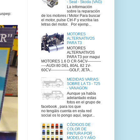
- Seat - Skoda (VAG)
La información
sobre la reparación
uspep:
de los motores / Motor Para buscar
el motor, pulse Ctrl-F y escriba las
letras del motor. Por ejemp...
MOTORES
ALTERNATIVOS
PARA T3
MOTORES
ALTERNATIVOS
PARA T3 por magui
MOTORES 1.6 D CR-54CV-----------
----AUDI 80 DEL 80AL 82 1V-
60CV---------------GOLF, JETA...
MEDIDAS VARIAS
SOBRE LA T3 - T25
- VANAGON
Aunque ya había
adelantado estas
fotos en el grupo de
facebook , para los que
no tengáis cuenta en esta red
social os lo pongo aquí, segur...
CÓDIGOS DE
COLOR DE
PINTURA POR
MODELO Y AÑO