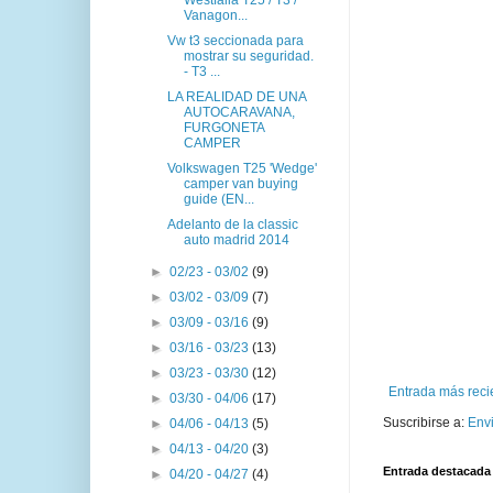
Vanagon...
Vw t3 seccionada para
mostrar su seguridad.
- T3 ...
LA REALIDAD DE UNA
AUTOCARAVANA,
FURGONETA
CAMPER
Volkswagen T25 'Wedge'
camper van buying
guide (EN...
Adelanto de la classic
auto madrid 2014
►
02/23 - 03/02
(9)
►
03/02 - 03/09
(7)
►
03/09 - 03/16
(9)
►
03/16 - 03/23
(13)
►
03/23 - 03/30
(12)
Entrada más reci
►
03/30 - 04/06
(17)
Suscribirse a:
Env
►
04/06 - 04/13
(5)
►
04/13 - 04/20
(3)
Entrada destacada
►
04/20 - 04/27
(4)