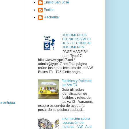
Emilio San José
Emilio
Rachelita
DOCUMENTOS
TECNICOS VW T3
BUS - TECHNICAL
DOCUMENTS
PAGE MADE BY
team Type17
https://www.type17.net /
admin@type17.net Esta página
reúne los datos técnicos de los VW
Buses T3 - T25 Cette page...
Fusibles y Relés de
las Vw T3
Guía útil sobre
identificación de
fusibles y relés, de
las vw t3 - Vanagon,
a antigua
espero os servirá de ayuda (a
pesar de su pésima traducci...
Información sobre
reparación de
motores - VW - Audi