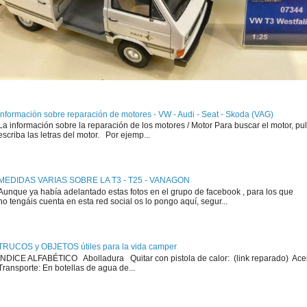
Información sobre reparación de motores - VW - Audi - Seat - Skoda (VAG)
La información sobre la reparación de los motores / Motor Para buscar el motor, pul
escriba las letras del motor. Por ejemp...
MEDIDAS VARIAS SOBRE LA T3 - T25 - VANAGON
Aunque ya había adelantado estas fotos en el grupo de facebook , para los que
no tengáis cuenta en esta red social os lo pongo aquí, segur...
TRUCOS y OBJETOS útiles para la vida camper
ÍNDICE ALFABÉTICO Abolladura Quitar con pistola de calor: (link reparado) Ace
Transporte: En botellas de agua de...