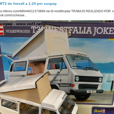
3 de #revell a 1:24 por xuspep
uetas.mforos.com/480446/11373889-vw-t3-modificada/ TRABAJO REALIZADO POR x
ook.com/cochesae...