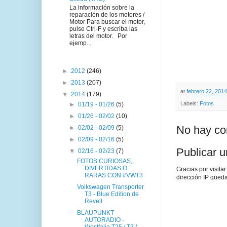
La información sobre la
reparación de los motores /
Motor Para buscar el motor,
pulse Ctrl-F y escriba las
letras del motor. Por
ejemp...
►
2012
(246)
►
2013
(207)
at
febrero 22, 2014
▼
2014
(179)
Labels:
Fotos
►
01/19 - 01/26
(5)
►
01/26 - 02/02
(10)
No hay co
►
02/02 - 02/09
(5)
►
02/09 - 02/16
(5)
Publicar 
▼
02/16 - 02/23
(7)
FOTOS CURIOSAS,
DIVERTIDAS O
Gracias por visita
RARAS CON #VWT3
dirección IP queda
Volkswagen Transporter
T3 - Blue Edition de
Revell
BLAUPUNKT
AUTORADIO -
Westfalia T25 / T3 /