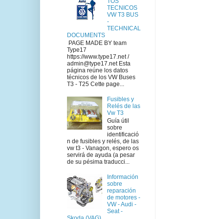
TOS
TECNICOS
VW T3 BUS
-
TECHNICAL
DOCUMENTS
PAGE MADE BY team
Type17
https://www.type17.net /
admin@type17.net Esta
página reúne los datos
técnicos de los VW Buses
T3 - T25 Cette page...
Fusibles y
Relés de las
Vw T3
Guía útil
sobre
identificació
n de fusibles y relés, de las
vw t3 - Vanagon, espero os
servirá de ayuda (a pesar
de su pésima traducci...
Información
sobre
reparación
de motores -
VW - Audi -
Seat -
Skoda (VAG)