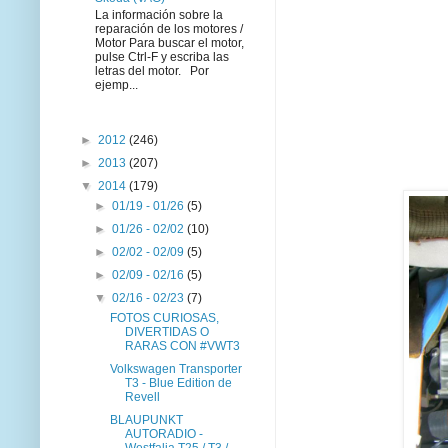
La información sobre la
reparación de los motores /
Motor Para buscar el motor,
pulse Ctrl-F y escriba las
letras del motor. Por
ejemp...
►
2012
(246)
►
2013
(207)
▼
2014
(179)
►
01/19 - 01/26
(5)
►
01/26 - 02/02
(10)
►
02/02 - 02/09
(5)
►
02/09 - 02/16
(5)
▼
02/16 - 02/23
(7)
FOTOS CURIOSAS,
DIVERTIDAS O
RARAS CON #VWT3
Volkswagen Transporter
T3 - Blue Edition de
Revell
BLAUPUNKT
AUTORADIO -
Westfalia T25 / T3 /