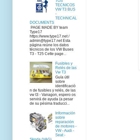
TOS
TECNICOS
VW T3 BUS
-
TECHNICAL
DOCUMENTS
PAGE MADE BY team
Type17
https://www.type17.net /
admin@type17.net Esta
página reúne los datos
técnicos de los VW Buses
T3 - T25 Cette page...
Fusibles y
Relés de las
Vw T3
Guía útil
sobre
identificació
n de fusibles y relés, de las
vw t3 - Vanagon, espero os
servirá de ayuda (a pesar
de su pésima traducci...
Información
sobre
reparación
de motores -
VW - Audi -
Seat -
Skoda (VAG)