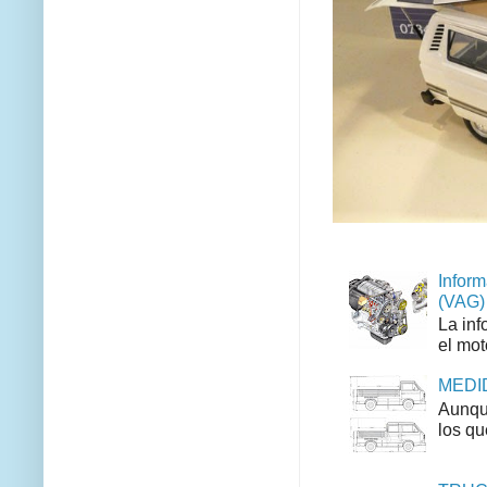
Inform
(VAG)
La inf
el mot
MEDID
Aunque
los qu