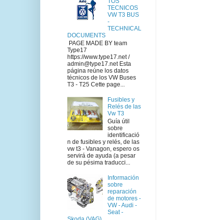
TOS
TECNICOS
VW T3 BUS
-
TECHNICAL
DOCUMENTS
PAGE MADE BY team
Type17
https://www.type17.net /
admin@type17.net Esta
página reúne los datos
técnicos de los VW Buses
T3 - T25 Cette page...
Fusibles y
Relés de las
Vw T3
Guía útil
sobre
identificació
n de fusibles y relés, de las
vw t3 - Vanagon, espero os
servirá de ayuda (a pesar
de su pésima traducci...
Información
sobre
reparación
de motores -
VW - Audi -
Seat -
Skoda (VAG)