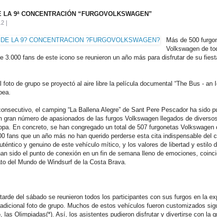
E LA 9ª CONCENTRACIÓN “FURGOVOLKSWAGEN”
2 |
Más de 500 furgo
Volkswagen de to
e 3.000 fans de este icono se reunieron un año más para disfrutar de su fies
al foto de grupo se proyectó al aire libre la película documental “The Bus - an 
pea.
onsecutivo, el camping “La Ballena Alegre” de Sant Pere Pescador ha sido p
n gran número de apasionados de las furgos Volkswagen llegados de diverso
pa. En concreto, se han congregado un total de 507 furgonetas Volkswagen 
00 fans que un año más no han querido perderse esta cita indispensable del c
uténtico y genuino de este vehículo mítico, y los valores de libertad y estilo 
han sido el punto de conexión en un fin de semana lleno de emociones, coinc
o del Mundo de Windsurf de la Costa Brava.
 tarde del sábado se reunieron todos los participantes con sus furgos en la e
tradicional foto de grupo. Muchos de estos vehículos fueron customizados sig
 las Olimpiadas(*). Así, los asistentes pudieron disfrutar y divertirse con la g