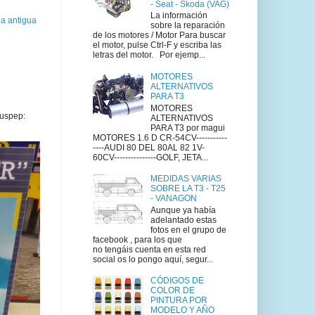
- Seat - Skoda (VAG)
La información
a antigua
sobre la reparación
de los motores / Motor Para buscar
el motor, pulse Ctrl-F y escriba las
letras del motor. Por ejemp...
MOTORES
ALTERNATIVOS
PARA T3
MOTORES
uspep:
ALTERNATIVOS
PARA T3 por magui
MOTORES 1.6 D CR-54CV-----------
----AUDI 80 DEL 80AL 82 1V-
60CV---------------GOLF, JETA...
MEDIDAS VARIAS
SOBRE LA T3 - T25
- VANAGON
Aunque ya había
adelantado estas
fotos en el grupo de
facebook , para los que
no tengáis cuenta en esta red
social os lo pongo aquí, segur...
CÓDIGOS DE
COLOR DE
PINTURA POR
MODELO Y AÑO