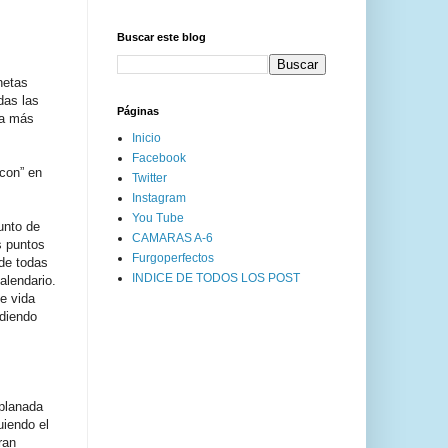
Buscar este blog
netas
das las
Páginas
ta más
Inicio
Facebook
Icon” en
Twitter
Instagram
You Tube
unto de
CAMARAS A-6
s puntos
Furgoperfectos
de todas
INDICE DE TODOS LOS POST
alendario.
de vida
idiendo
xplanada
uiendo el
ran