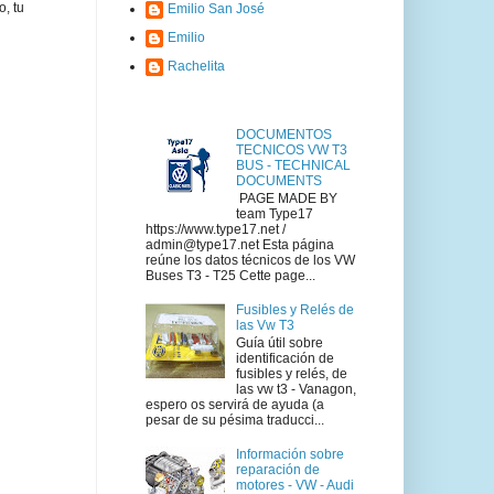
o, tu
Emilio San José
Emilio
Rachelita
DOCUMENTOS
TECNICOS VW T3
BUS - TECHNICAL
DOCUMENTS
PAGE MADE BY
team Type17
https://www.type17.net /
admin@type17.net Esta página
reúne los datos técnicos de los VW
Buses T3 - T25 Cette page...
Fusibles y Relés de
las Vw T3
Guía útil sobre
identificación de
fusibles y relés, de
las vw t3 - Vanagon,
espero os servirá de ayuda (a
pesar de su pésima traducci...
Información sobre
reparación de
motores - VW - Audi