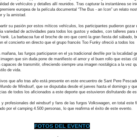
lidad de vehículos y detalles allí reunidos. Tras capturar la instantánea se ini
premiere europea de la película documental “The Bus - an Icon” un relato nos
or y la amistad.
tir su pasión por estos míticos vehículos, los participantes pudieron gozar
a variedad de actividades para todos los gustos y edades, con talleres para n
ank. La barbacoa fue el broche de oro que cerró la gran fiesta del sábado, bu
 el concierto en directo que el grupo francés Too Funky ofreció a todos los
 mañana, las furgos participaron en el ya tradicional desfile por la localidad 
 imagen que sin duda pone de manifiesto el amor y el buen rollo que estas cl
n capaces de transmitir, ofreciendo siempre una imagen nostálgica a la vez q
tilo de vida.
ctivos que año tras año está presente en este encuentro de Sant Pere Pescado
undo de Windsurf, que se disputaba desde el jueves hasta el domingo y qu
cias de todos los aficionados a este deporte que estuvieron disfrutando de es
 y profesionales del windsurf y fans de las furgos Volkswagen, en total este f
o por el camping 4.500 personas, lo que reafirma el éxito de este evento.
FOTOS DEL EVENTO