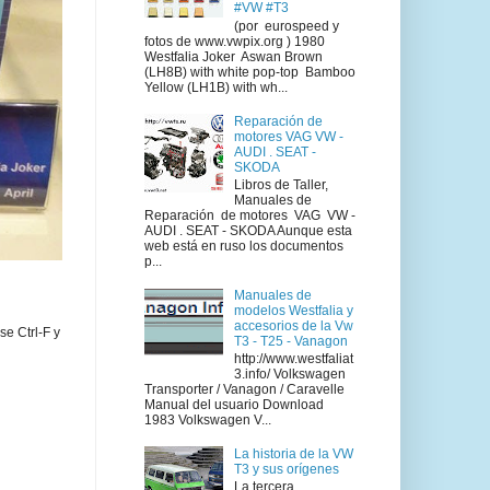
#VW #T3
(por eurospeed y
fotos de www.vwpix.org ) 1980
Westfalia Joker Aswan Brown
(LH8B) with white pop-top Bamboo
Yellow (LH1B) with wh...
Reparación de
motores VAG VW -
AUDI . SEAT -
SKODA
Libros de Taller,
Manuales de
Reparación de motores VAG VW -
AUDI . SEAT - SKODA Aunque esta
web está en ruso los documentos
p...
Manuales de
modelos Westfalia y
accesorios de la Vw
se Ctrl-F y
T3 - T25 - Vanagon
http://www.westfaliat
3.info/ Volkswagen
Transporter / Vanagon / Caravelle
Manual del usuario Download
1983 Volkswagen V...
La historia de la VW
T3 y sus orígenes
La tercera