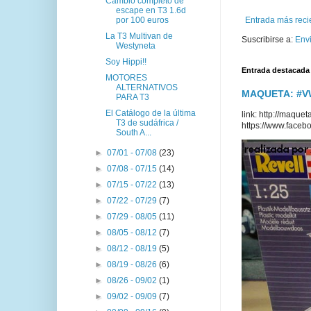
Cambio completo de
escape en T3 1.6d
por 100 euros
Entrada más reci
La T3 Multivan de
Suscribirse a:
Env
Westyneta
Soy Hippi!!
Entrada destacada
MOTORES
ALTERNATIVOS
MAQUETA: #VWT
PARA T3
El Catálogo de la última
link: http://maq
T3 de sudáfrica /
https://www.faceb
South A...
►
07/01 - 07/08
(23)
►
07/08 - 07/15
(14)
►
07/15 - 07/22
(13)
►
07/22 - 07/29
(7)
►
07/29 - 08/05
(11)
►
08/05 - 08/12
(7)
►
08/12 - 08/19
(5)
►
08/19 - 08/26
(6)
►
08/26 - 09/02
(1)
►
09/02 - 09/09
(7)