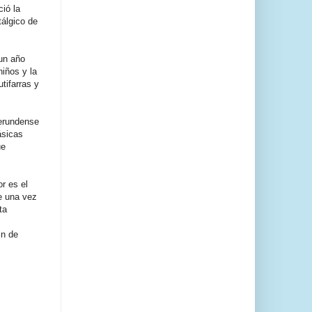
ció la
tálgico de
 un año
iños y la
tifarras y
gerundense
ásicas
ue
r es el
e una vez
ta
in de