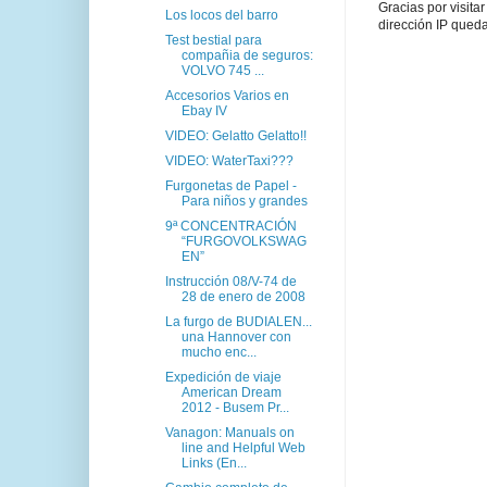
Gracias por visita
Los locos del barro
dirección IP queda
Test bestial para
compañia de seguros:
VOLVO 745 ...
Accesorios Varios en
Ebay IV
VIDEO: Gelatto Gelatto!!
VIDEO: WaterTaxi???
Furgonetas de Papel -
Para niños y grandes
9ª CONCENTRACIÓN
“FURGOVOLKSWAG
EN”
Instrucción 08/V-74 de
28 de enero de 2008
La furgo de BUDIALEN...
una Hannover con
mucho enc...
Expedición de viaje
American Dream
2012 - Busem Pr...
Vanagon: Manuals on
line and Helpful Web
Links (En...