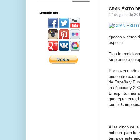
GRAN ÉXITO D
También en:
17 de junio de 201
épocas y cerca d
especial.
Tras la tradicion
su premiere euro
Por noveno año c
encuentro para u
de España y Euro
las épocas y 2.8
El espíritu más a
que representa, 
con el Campeonat
A las cinco de la
habitual para la 
tema de este año,