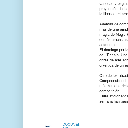
variedad y origina
proyección de la 
la libertad, el am
Además de compar
más de una ampli
magia de Magic Fr
demás amenizaron
asistentes.
El domingo por la
de L’Escala. Una
obras de arte so
divertida de un es
Otro de los atra
Campeonato del M
más hizo las deli
competición.
Entre aficionados
semana han pasad
DOCUMEN