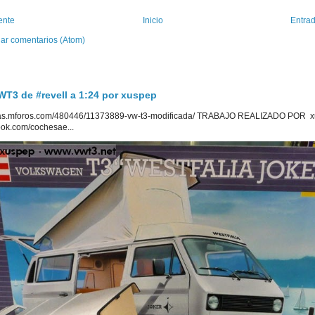
ente
Inicio
Entrad
iar comentarios (Atom)
3 de #revell a 1:24 por xuspep
uetas.mforos.com/480446/11373889-vw-t3-modificada/ TRABAJO REALIZADO POR x
ook.com/cochesae...