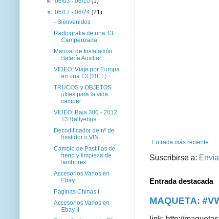
►
06/03 - 06/10
(1)
▼
06/17 - 06/24
(21)
- Bienvenidos
Radiografia de una T3
Camperizada
Manual de Instalación
Batería Auxiliar
VIDEO: Viaje por Europa
en una T3 (2011)
TRUCOS y OBJETOS
útiles para la vida
camper
VIDEO: Baja 300 - 2012:
T3 Rallyebus
Decodificador de nº de
bastidor o VIN
Entrada más reciente
Cambio de Pastillas de
freno y limpieza de
Suscribirse a:
Envia
tambores
Accesorios Varios en
Ebay
Entrada destacada
Páginas Chinas I
MAQUETA: #VWT
Accesorios Varios en
Ebay II
link: http://maque