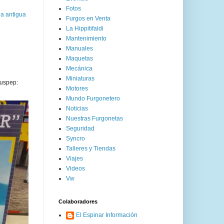
Fotos
a antigua
Furgos en Venta
La Hippitifaldi
Mantenimiento
Manuales
Maquetas
Mecánica
Miniaturas
uspep:
Motores
Mundo Furgonetero
Noticias
Nuestras Furgonetas
Seguridad
Syncro
Talleres y Tiendas
Viajes
Videos
Vw
Colaboradores
El Espinar Información