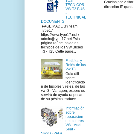
TOS
Gracias por visita
TECNICOS
dirección IP queda
VW T3 BUS
-
TECHNICAL
DOCUMENTS
PAGE MADE BY team
Type17
https://www.type17.net /
admin@type17.net Esta
página reúne los datos
técnicos de los VW Buses
T3 - T25 Cette page...
Fusibles y
Relés de las
Vw T3
Guía útil
sobre
identificació
n de fusibles y relés, de las
vw t3 - Vanagon, espero os
servirá de ayuda (a pesar
de su pésima traducci...
Información
sobre
reparación
de motores -
VW - Audi -
Seat -
Skoda (VAG)