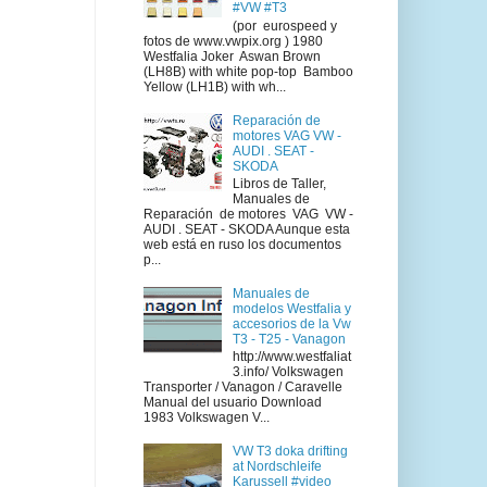
#VW #T3
(por eurospeed y
fotos de www.vwpix.org ) 1980
Westfalia Joker Aswan Brown
(LH8B) with white pop-top Bamboo
Yellow (LH1B) with wh...
Reparación de
motores VAG VW -
AUDI . SEAT -
SKODA
Libros de Taller,
Manuales de
Reparación de motores VAG VW -
AUDI . SEAT - SKODA Aunque esta
web está en ruso los documentos
p...
Manuales de
modelos Westfalia y
accesorios de la Vw
T3 - T25 - Vanagon
http://www.westfaliat
3.info/ Volkswagen
Transporter / Vanagon / Caravelle
Manual del usuario Download
1983 Volkswagen V...
VW T3 doka drifting
at Nordschleife
Karussell #video