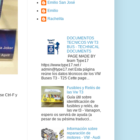
Emilio San José
Emilio
Rachelita
DOCUMENTOS
TECNICOS VW T3
BUS - TECHNICAL
DOCUMENTS
PAGE MADE BY
team Type17
https://www.type17.net /
admin@type17.net Esta página
reúne los datos técnicos de los VW
Buses T3 - T25 Cette page...
Fusibles y Relés de
las Vw T3
se Ctrl-F y
Guía útil sobre
identificación de
fusibles y relés, de
las vw t3 - Vanagon,
espero os servirá de ayuda (a
pesar de su pésima traducci...
Información sobre
reparación de
motores - VW - Audi