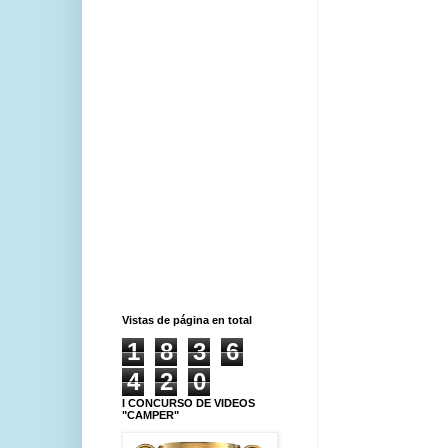
Vistas de página en total
1
8
3
6
4
2
0
I CONCURSO DE VIDEOS
"CAMPER"