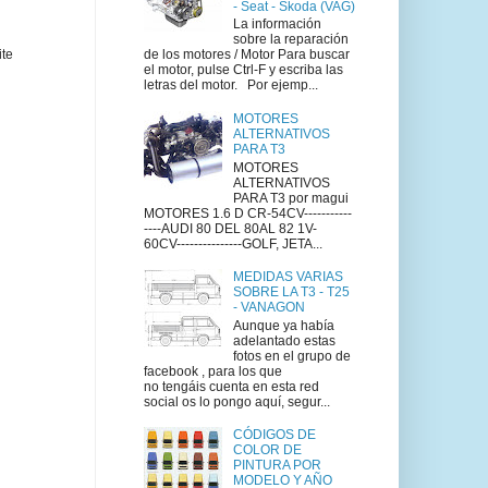
- Seat - Skoda (VAG)
La información
sobre la reparación
ite
de los motores / Motor Para buscar
el motor, pulse Ctrl-F y escriba las
letras del motor. Por ejemp...
MOTORES
ALTERNATIVOS
PARA T3
MOTORES
ALTERNATIVOS
PARA T3 por magui
MOTORES 1.6 D CR-54CV-----------
----AUDI 80 DEL 80AL 82 1V-
60CV---------------GOLF, JETA...
MEDIDAS VARIAS
SOBRE LA T3 - T25
- VANAGON
Aunque ya había
adelantado estas
fotos en el grupo de
facebook , para los que
no tengáis cuenta en esta red
social os lo pongo aquí, segur...
CÓDIGOS DE
COLOR DE
PINTURA POR
MODELO Y AÑO