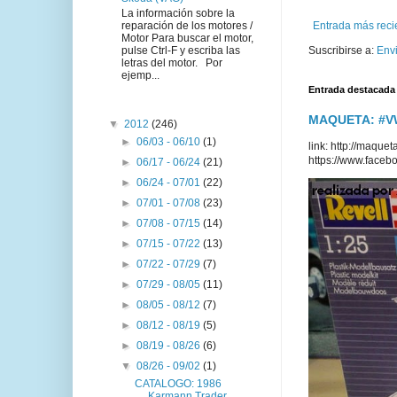
La información sobre la
reparación de los motores /
Entrada más reci
Motor Para buscar el motor,
pulse Ctrl-F y escriba las
Suscribirse a:
Env
letras del motor. Por
ejemp...
Entrada destacada
MAQUETA: #VWT
▼
2012
(246)
►
06/03 - 06/10
(1)
link: http://maq
https://www.faceb
►
06/17 - 06/24
(21)
►
06/24 - 07/01
(22)
►
07/01 - 07/08
(23)
►
07/08 - 07/15
(14)
►
07/15 - 07/22
(13)
►
07/22 - 07/29
(7)
►
07/29 - 08/05
(11)
►
08/05 - 08/12
(7)
►
08/12 - 08/19
(5)
►
08/19 - 08/26
(6)
▼
08/26 - 09/02
(1)
CATALOGO: 1986
Karmann Trader