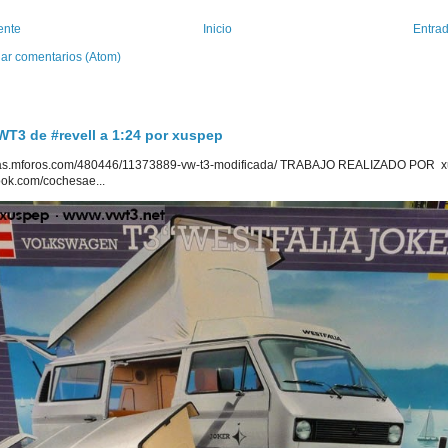
ente
Inicio
Entrad
iar comentarios (Atom)
3 de #revell a 1:24 por xuspep
uetas.mforos.com/480446/11373889-vw-t3-modificada/ TRABAJO REALIZADO POR x
ook.com/cochesae...