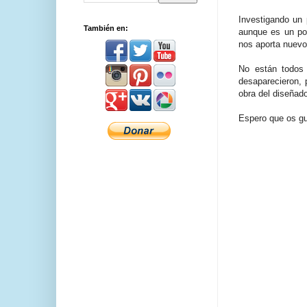
Investigando un
También en:
aunque es un po
nos aporta nuev
No están todos 
desaparecieron, 
obra
del diseñad
Espero que os gu