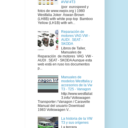
#VW #T3
(por eurospeed y
fotos de www.vwpix.org ) 1980
Westfalia Joker Aswan Brown
(LH8B) with white pop-top Bamboo
Yellow (LH1B) with wh...
Reparación de
motores VAG VW -
AUDI . SEAT -
SKODA
Libros de Taller,
Manuales de
Reparación de motores VAG VW -
AUDI . SEAT - SKODA Aunque esta
web está en ruso los documentos
p...
Manuales de
modelos Westfalia y
accesorios de la Vw
T3 - T25 - Vanagon
http://www.westfaliat
3.info/ Volkswagen
Transporter / Vanagon / Caravelle
Manual del usuario Download
1983 Volkswagen V...
La historia de la VW
T3 y sus orígenes
La tercera