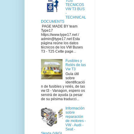
TOS
TECNICOS
VW T3 BUS
-
TECHNICAL
DOCUMENTS
PAGE MADE BY team
Type17
https://www.type17.net /
admin@type17.net Esta
página reúne los datos
técnicos de los VW Buses
T3 - T25 Cette page...
Fusibles y
Relés de las
Vw T3
Guía útil
sobre
identificació
n de fusibles y relés, de las
vw t3 - Vanagon, espero os
servirá de ayuda (a pesar
de su pésima traducci...
Información
sobre
reparación
de motores -
VW - Audi -
Seat -
Skoda (VAG)