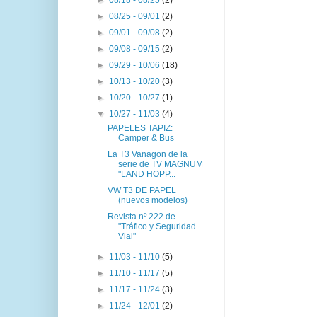
►
08/25 - 09/01
(2)
►
09/01 - 09/08
(2)
►
09/08 - 09/15
(2)
►
09/29 - 10/06
(18)
►
10/13 - 10/20
(3)
►
10/20 - 10/27
(1)
▼
10/27 - 11/03
(4)
PAPELES TAPIZ:
Camper & Bus
La T3 Vanagon de la
serie de TV MAGNUM
"LAND HOPP...
VW T3 DE PAPEL
(nuevos modelos)
Revista nº 222 de
"Tráfico y Seguridad
Vial"
►
11/03 - 11/10
(5)
►
11/10 - 11/17
(5)
►
11/17 - 11/24
(3)
►
11/24 - 12/01
(2)