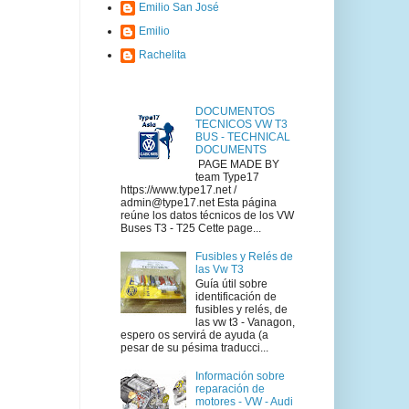
Emilio San José
Emilio
Rachelita
DOCUMENTOS
TECNICOS VW T3
BUS - TECHNICAL
DOCUMENTS
PAGE MADE BY
team Type17
https://www.type17.net /
admin@type17.net Esta página
reúne los datos técnicos de los VW
Buses T3 - T25 Cette page...
Fusibles y Relés de
las Vw T3
Guía útil sobre
identificación de
fusibles y relés, de
las vw t3 - Vanagon,
espero os servirá de ayuda (a
pesar de su pésima traducci...
Información sobre
reparación de
motores - VW - Audi