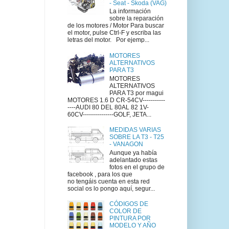
- Seat - Skoda (VAG)
La información
sobre la reparación
de los motores / Motor Para buscar
el motor, pulse Ctrl-F y escriba las
letras del motor. Por ejemp...
MOTORES
ALTERNATIVOS
PARA T3
MOTORES
ALTERNATIVOS
PARA T3 por magui
MOTORES 1.6 D CR-54CV-----------
----AUDI 80 DEL 80AL 82 1V-
60CV---------------GOLF, JETA...
MEDIDAS VARIAS
SOBRE LA T3 - T25
- VANAGON
Aunque ya había
adelantado estas
fotos en el grupo de
facebook , para los que
no tengáis cuenta en esta red
social os lo pongo aquí, segur...
CÓDIGOS DE
COLOR DE
PINTURA POR
MODELO Y AÑO