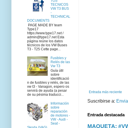
TOS
TECNICOS
VW T3 BUS
-
TECHNICAL
DOCUMENTS
PAGE MADE BY team
Type17
https://www.type17.net /
admin@type17.net Esta
página reúne los datos
técnicos de los VW Buses
T3 - T25 Cette page...
Fusibles y
Relés de las
Vw T3
Guía útil
sobre
identificació
n de fusibles y relés, de las
vw t3 - Vanagon, espero os
servirá de ayuda (a pesar
Entrada más reciente
de su pésima traducci...
Suscribirse a:
Envia
Información
sobre
reparación
Entrada destacada
de motores -
VW - Audi -
Seat -
MAQUETA: #VWT
Skoda (VAG)