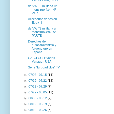
VW T3 Vanagon GL
de VW T3 militar a un
monstruo 4x4 - 4ª
PARTE
Accesorios Varios en
Ebay III
de VW T3 militar a un
monstruo 4x4 - 5ª
PARTE
Derechos del
autocaravanista y
furgonetero en
España
CATOLOGO: Varios
Vanagon USA
Serie "furgoadictos" TV
►
07/08 - 07/15
(14)
►
07/15 - 07/22
(13)
►
07/22 - 07/29
(7)
►
07/29 - 08/05
(11)
►
08/05 - 08/12
(7)
►
08/12 - 08/19
(5)
►
08/19 - 08/26
(6)