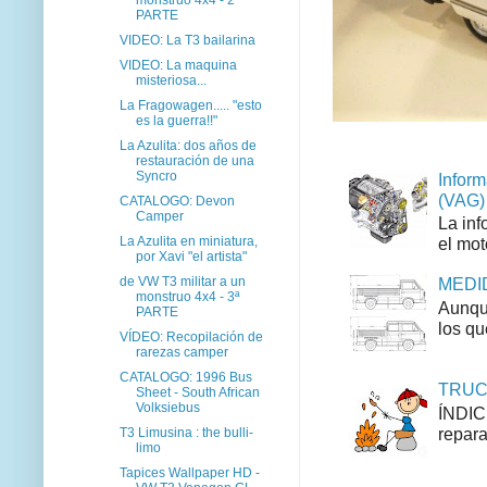
PARTE
VIDEO: La T3 bailarina
VIDEO: La maquina
misteriosa...
La Fragowagen..... "esto
es la guerra!!"
La Azulita: dos años de
restauración de una
Syncro
Inform
(VAG)
CATALOGO: Devon
Camper
La inf
La Azulita en miniatura,
el mot
por Xavi "el artista"
de VW T3 militar a un
MEDID
monstruo 4x4 - 3ª
Aunque
PARTE
los qu
VÍDEO: Recopilación de
rarezas camper
CATALOGO: 1996 Bus
TRUCO
Sheet - South African
Volksiebus
ÍNDIC
repara
T3 Limusina : the bulli-
limo
Tapices Wallpaper HD -