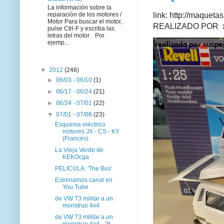
La información sobre la
link: http://maque
reparación de los motores /
Motor Para buscar el motor,
REALIZADO POR xus
pulse Ctrl-F y escriba las
letras del motor. Por
ejemp...
▼
2012
(246)
►
06/03 - 06/10
(1)
►
06/17 - 06/24
(21)
►
06/24 - 07/01
(22)
▼
07/01 - 07/08
(23)
Esquema eléctrico
motores JX - CS - KY
(Francés)
La Vieja Verde de
KEKOcga
PELICULA: 'The Bus'
Estrenamos canal en
You Tube
de VW T3 militar a un
monstruo 4x4
de VW T3 militar a un
monstruo 4x4 - 2ª