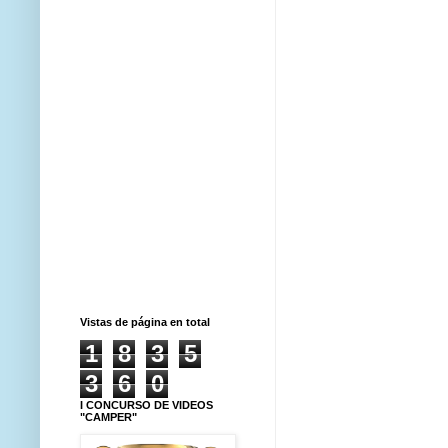
Vistas de página en total
1
8
3
5
3
6
0
I CONCURSO DE VIDEOS
"CAMPER"